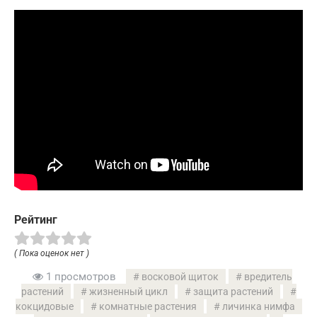
Рейтинг
( Пока оценок нет )
1 просмотров
восковой щиток
вредитель
растений
жизненный цикл
защита растений
кокцидовые
комнатные растения
личинка нимфа