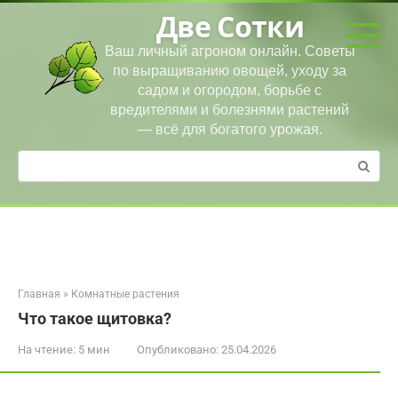
Перейти
Две Сотки
к
контенту
Ваш личный агроном онлайн. Советы
по выращиванию овощей, уходу за
садом и огородом, борьбе с
вредителями и болезнями растений
— всё для богатого урожая.
Поиск:
Главная
»
Комнатные растения
Что такое щитовка?
На чтение:
5 мин
Опубликовано:
25.04.2026