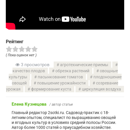
Рейтинг
( Пока оценок нет )
3 просмотров
агротехнические приемы
качество плодов
обрезка растений
овощные
культуры
пасынкование томатов
плодоношение
овощей
повышение урожайности
созревание
урожая
формирование куста
циркуляция воздуха
Елена Кузнецова
/ автор статьи
Главный редактор 2sotki.ru. Садовод-практик с 18-
летним опытом, специалист по выращиванию овощей
и ягодных культур в условиях средней полосы России.
Автор более 1000 статей о приусадебном хозяйстве.