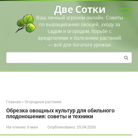
Перейти
Две Сотки
к
контенту
Ваш личный агроном онлайн. Советы
по выращиванию овощей, уходу за
садом и огородом, борьбе с
вредителями и болезнями растений
— всё для богатого урожая.
Поиск:
Главная
»
Огородные растения
Обрезка овощных культур для обильного
плодоношения: советы и техники
На чтение:
6 мин
Опубликовано:
25.04.2026