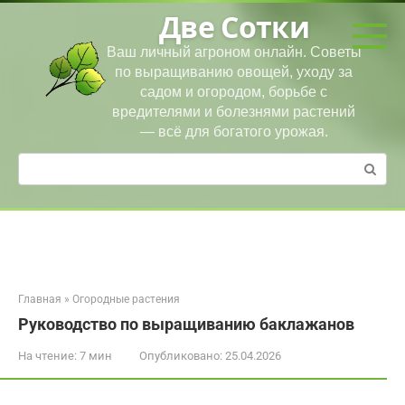
Перейти
Две Сотки
к
контенту
Ваш личный агроном онлайн. Советы
по выращиванию овощей, уходу за
садом и огородом, борьбе с
вредителями и болезнями растений
— всё для богатого урожая.
Поиск:
Главная
»
Огородные растения
Руководство по выращиванию баклажанов
На чтение:
7 мин
Опубликовано:
25.04.2026