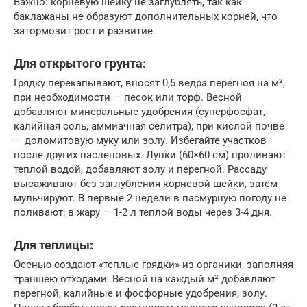
Важно: корневую шейку не заглублять, так как
баклажаны не образуют дополнительных корней, что
затормозит рост и развитие.
Для открытого грунта:
Грядку перекапывают, вносят 0,5 ведра перегноя на м²,
при необходимости — песок или торф. Весной
добавляют минеральные удобрения (суперфосфат,
калийная соль, аммиачная селитра); при кислой почве
— доломитовую муку или золу. Избегайте участков
после других пасленовых. Лунки (60×60 см) проливают
теплой водой, добавляют золу и перегной. Рассаду
высаживают без заглубления корневой шейки, затем
мульчируют. В первые 2 недели в пасмурную погоду не
поливают; в жару — 1-2 л теплой воды через 3-4 дня.
Для теплицы:
Осенью создают «теплые грядки» из органики, заполняя
траншею отходами. Весной на каждый м² добавляют
перегной, калийные и фосфорные удобрения, золу.