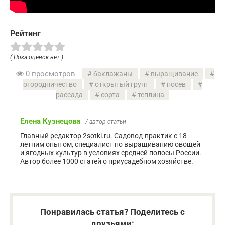
Рейтинг
( Пока оценок нет )
0 просмотров
баклажаны
выращивание
огородничество
открытый грунт
посев
рассада
сорта
теплица
Елена Кузнецова
/ автор статьи
Главный редактор 2sotki.ru. Садовод-практик с 18-
летним опытом, специалист по выращиванию овощей
и ягодных культур в условиях средней полосы России.
Автор более 1000 статей о приусадебном хозяйстве.
Понравилась статья? Поделитесь с
друзьями: