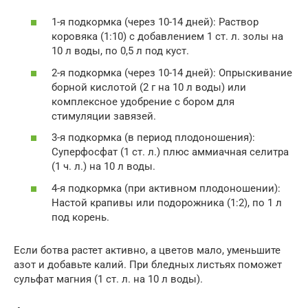
1-я подкормка (через 10-14 дней): Раствор
коровяка (1:10) с добавлением 1 ст. л. золы на
10 л воды, по 0,5 л под куст.
2-я подкормка (через 10-14 дней): Опрыскивание
борной кислотой (2 г на 10 л воды) или
комплексное удобрение с бором для
стимуляции завязей.
3-я подкормка (в период плодоношения):
Суперфосфат (1 ст. л.) плюс аммиачная селитра
(1 ч. л.) на 10 л воды.
4-я подкормка (при активном плодоношении):
Настой крапивы или подорожника (1:2), по 1 л
под корень.
Если ботва растет активно, а цветов мало, уменьшите
азот и добавьте калий. При бледных листьях поможет
сульфат магния (1 ст. л. на 10 л воды).