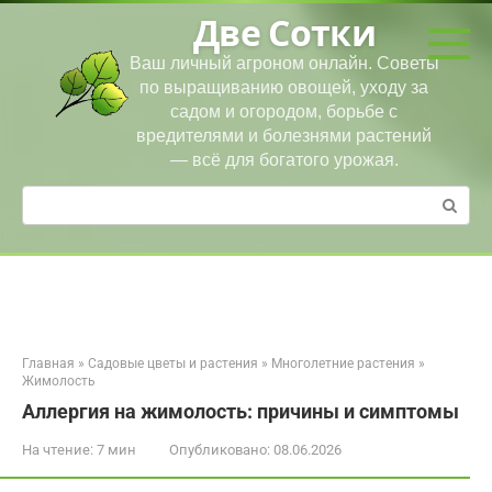
Перейти
Две Сотки
к
контенту
Ваш личный агроном онлайн. Советы
по выращиванию овощей, уходу за
садом и огородом, борьбе с
вредителями и болезнями растений
— всё для богатого урожая.
Поиск:
Главная
»
Садовые цветы и растения
»
Многолетние растения
»
Жимолость
Аллергия на жимолость: причины и симптомы
На чтение:
7 мин
Опубликовано:
08.06.2026