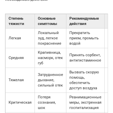
Степень
Основные
Рекомендуемые
Ср
тяжести
симптомы
действия
по
Локальный
Прекратить
Легкая
зуд, легкое
прием, промыть
Ни
покраснение
водой
Крапивница,
Принять сорбент,
Средняя
насморк, отек
Ср
антигистаминное
губ
Вызвать скорую
Затрудненное
помощь,
Тяжелая
дыхание,
Кр
обеспечить
сильный отек
доступ воздуха
Потеря
Реанимационные
Критическая
сознания,
меры, экстренная
Мг
шок
госпитализация