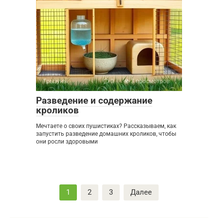
Грызуны
0
3 просмотров
Разведение и содержание
кроликов
Мечтаете о своих пушистиках? Рассказываем, как
запустить разведение домашних кроликов, чтобы
они росли здоровыми
Пагинация
1
2
3
Далее
записей