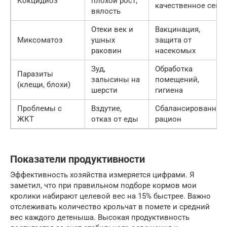
Кокцидиоз
плохой рост,
качественное сено
вялость
Отеки век и
Вакцинация,
Миксоматоз
ушных
защита от
раковин
насекомых
Зуд,
Обработка
Паразиты
залысины на
помещений,
(клещи, блохи)
шерсти
гигиена
Проблемы с
Вздутие,
Сбалансированный
ЖКТ
отказ от еды
рацион
Показатели продуктивности
Эффективность хозяйства измеряется цифрами. Я
заметил, что при правильном подборе кормов мои
кролики набирают целевой вес на 15% быстрее. Важно
отслеживать количество крольчат в помете и средний
вес каждого детеныша. Высокая продуктивность