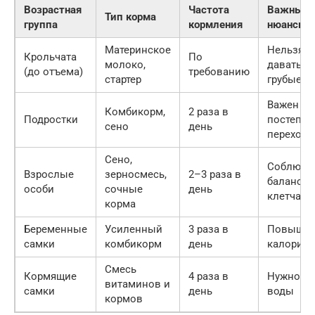
Возрастная
Частота
Важные
Тип корма
группа
кормления
нюансы
Материнское
Нельзя
Крольчата
По
молоко,
давать
(до отъема)
требованию
стартер
грубые к
Важен
Комбикорм,
2 раза в
Подростки
постепе
сено
день
переход
Сено,
Соблюда
Взрослые
зерносмесь,
2–3 раза в
баланс
особи
сочные
день
клетчатк
корма
Беременные
Усиленный
3 раза в
Повышен
самки
комбикорм
день
калорийн
Смесь
Кормящие
4 раза в
Нужно м
витаминов и
самки
день
воды
кормов