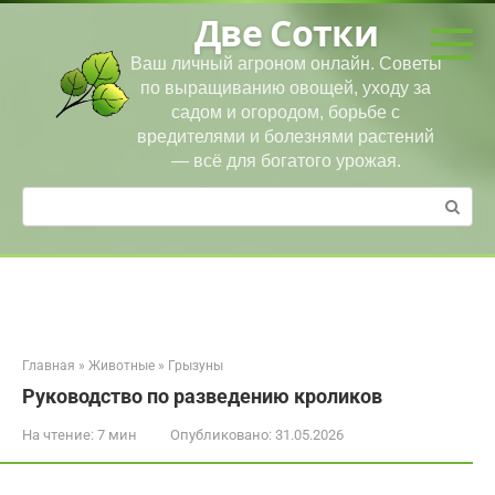
Перейти
Две Сотки
к
контенту
Ваш личный агроном онлайн. Советы
по выращиванию овощей, уходу за
садом и огородом, борьбе с
вредителями и болезнями растений
— всё для богатого урожая.
Поиск:
Главная
»
Животные
»
Грызуны
Руководство по разведению кроликов
На чтение:
7 мин
Опубликовано:
31.05.2026