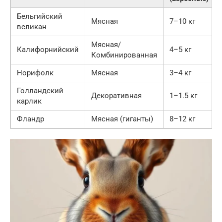
Бельгийский
Мясная
7–10 кг
великан
Мясная/
Калифорнийский
4–5 кг
Комбинированная
Норифолк
Мясная
3–4 кг
Голландский
Декоративная
1–1.5 кг
карлик
Фландр
Мясная (гиганты)
8–12 кг