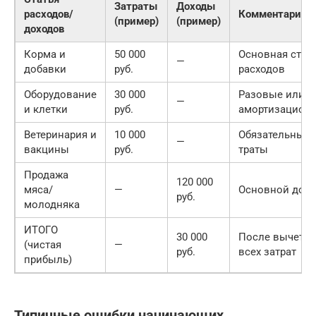
Затраты
Доходы
расходов/
Комментарий
(пример)
(пример)
доходов
Корма и
50 000
Основная стат
—
добавки
руб.
расходов
Оборудование
30 000
Разовые или
—
и клетки
руб.
амортизацион
Ветеринария и
10 000
Обязательные
—
вакцины
руб.
траты
Продажа
120 000
мяса/
—
Основной дохо
руб.
молодняка
ИТОГО
30 000
После вычета
(чистая
—
руб.
всех затрат
прибыль)
Типичные ошибки начинающих