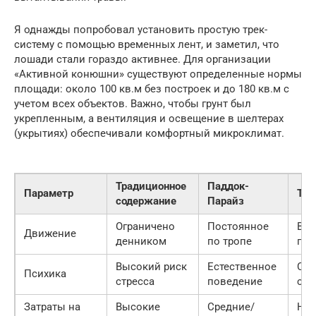
Я однажды попробовал установить простую трек-
систему с помощью временных лент, и заметил, что
лошади стали гораздо активнее. Для организации
«Активной конюшни» существуют определенные нормы
площади: около 100 кв.м без построек и до 180 кв.м с
учетом всех объектов. Важно, чтобы грунт был
укрепленным, а вентиляция и освещение в шелтерах
(укрытиях) обеспечивали комфортный микроклимат.
Традиционное
Паддок-
Параметр
Тре
содержание
Парайз
Ограничено
Постоянное
Выс
Движение
денником
по тропе
пер
Высокий риск
Естественное
Ста
Психика
стресса
поведение
сос
Затраты на
Высокие
Средние/
Низ