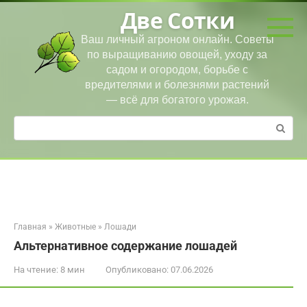
Перейти
Две Сотки
к
контенту
Ваш личный агроном онлайн. Советы
по выращиванию овощей, уходу за
садом и огородом, борьбе с
вредителями и болезнями растений
— всё для богатого урожая.
Поиск:
Главная
»
Животные
»
Лошади
Альтернативное содержание лошадей
На чтение:
8 мин
Опубликовано:
07.06.2026