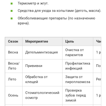
Термометр и жгут.
Средства для ухода за копытами (деготь, масла).
Обезболивающие препараты (по назначению
врача).
Сезон
Мероприятие
Цель
Часто
Очистка от
Весна
Дегельминтизация
1 раз
паразитов
Весна/
Профилактика
Прививки
По гр
Лето
инфекций
Обработка от
Защита от
Лето
Регул
клещей
пироплазмоза
Проверка
Стоматологический
Осень
зубов перед
1 раз
осмотр
зимой