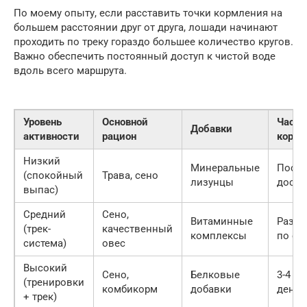
По моему опыту, если расставить точки кормления на
большем расстоянии друг от друга, лошади начинают
проходить по треку гораздо большее количество кругов.
Важно обеспечить постоянный доступ к чистой воде
вдоль всего маршрута.
Уровень
Основной
Часто
Добавки
активности
рацион
кормл
Низкий
Минеральные
Пост
(спокойный
Трава, сено
лизунцы
досту
выпас)
Средний
Сено,
Витаминные
Разде
(трек-
качественный
комплексы
по ст
система)
овес
Высокий
Сено,
Белковые
3-4 ра
(тренировки
комбикорм
добавки
день
+ трек)