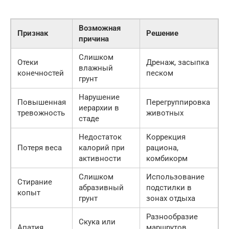
Возможная
Признак
Решение
причина
Слишком
Отеки
Дренаж, засыпка
влажный
конечностей
песком
грунт
Нарушение
Повышенная
Перегруппировка
иерархии в
тревожность
животных
стаде
Недостаток
Коррекция
Потеря веса
калорий при
рациона,
активности
комбикорм
Слишком
Использование
Стирание
абразивный
подстилки в
копыт
грунт
зонах отдыха
Разнообразие
Скука или
Апатия
маршрутов,