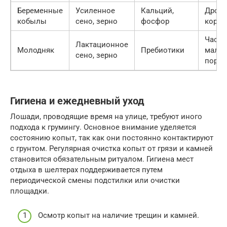
Беременные
Усиленное
Кальций,
Дроб
кобылы
сено, зерно
фосфор
кормл
Часто
Лактационное
Молодняк
Пребиотики
малы
сено, зерно
порц
Гигиена и ежедневный уход
Лошади, проводящие время на улице, требуют иного
подхода к грумингу. Основное внимание уделяется
состоянию копыт, так как они постоянно контактируют
с грунтом. Регулярная очистка копыт от грязи и камней
становится обязательным ритуалом. Гигиена мест
отдыха в шелтерах поддерживается путем
периодической смены подстилки или очистки
площадки.
Осмотр копыт на наличие трещин и камней.