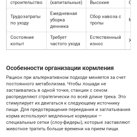
строительство
(капитальные)
Высокие
Сре
Ежедневная
Трудозатраты
Сбор навоза с
уборка
Ми
по уходу
тропы
денника
Состояние
Требует
Естественный
Хор
копыт
частого ухода
износ
Особенности организации кормления
Рацион при альтернативном подходе меняется за счет
постоянного метаболизма. Чтобы лошади не
застаивались в одной точке, станции с сеном
распределяют стратегически по всей длине трека. Это
стимулирует их двигаться к следующему источнику
пищи. Для предотвращения переедания и заглатывания
корма используют медленные кормушки —
специальные сетки (слоу-фидеры), которые заставляют
животное тратить больше времени на прием пищи.