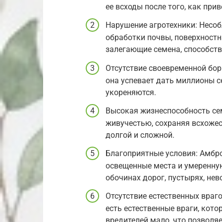
ее всходы после того, как при
Нарушение агротехники: Несоб
обработки почвы, поверхностн
залегающие семена, способст
Отсутствие своевременной бор
она успевает дать миллионы с
укореняются.
Высокая жизнеспособность се
живучестью, сохраняя всхожест
долгой и сложной.
Благоприятные условия: Амбр
освещенные места и умеренную
обочинах дорог, пустырях, не
Отсутствие естественных враг
есть естественные враги, кото
вредителей мало, что позволя