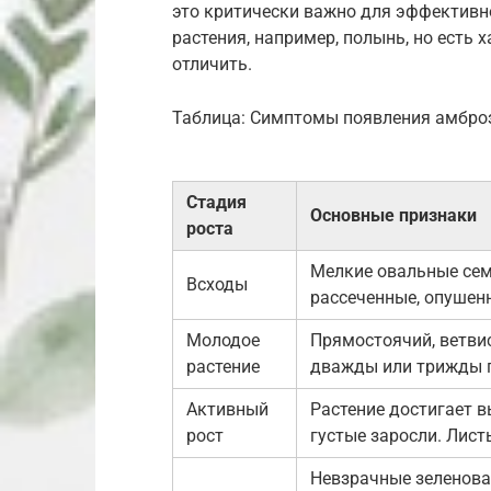
это критически важно для эффективно
растения, например, полынь, но есть 
отличить.
Таблица: Симптомы появления амброз
Стадия
Основные признаки
роста
Мелкие овальные сем
Всходы
рассеченные, опушен
Молодое
Прямостоячий, ветви
растение
дважды или трижды п
Активный
Растение достигает в
рост
густые заросли. Лис
Невзрачные зеленова