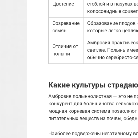
Цветение
стеблей и в пазухах 
колосовидные соцвети
Созревание
Образование плодов 
семян
которые легко цепля
Амброзия практически
Отличия от
светлее. Полынь име
полыни
обычно серебристо-се
Какие культуры страдаю
Амброзия полыннолистная — это не пр
конкурент для большинства сельскохо
мощная корневая система позволяют 
питательных веществ из почвы, обедн
Наиболее подвержены негативному в