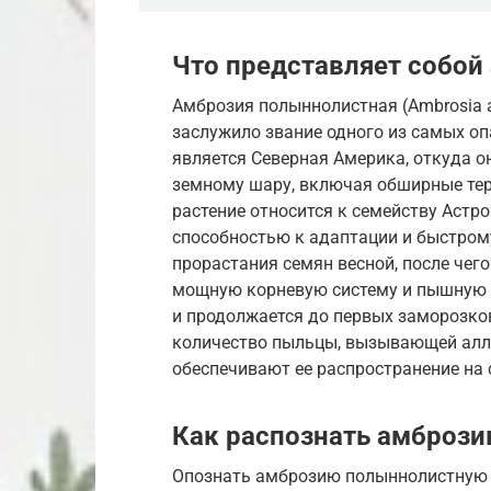
Что представляет собой
Амброзия полыннолистная (Ambrosia art
заслужило звание одного из самых оп
является Северная Америка, откуда о
земному шару, включая обширные тер
растение относится к семейству Астро
способностью к адаптации и быстрому
прорастания семян весной, после чег
мощную корневую систему и пышную з
и продолжается до первых заморозков
количество пыльцы, вызывающей алле
обеспечивают ее распространение на
Как распознать амбрози
Опознать амброзию полыннолистную б