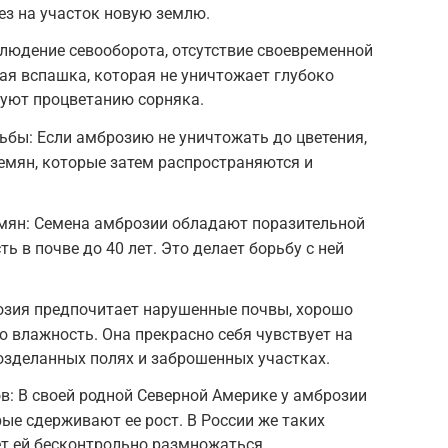
вез на участок новую землю.
людение севооборота, отсутствие своевременной
ая вспашка, которая не уничтожает глубоко
вуют процветанию сорняка.
ьбы: Если амброзию не уничтожать до цветения,
емян, которые затем распространяются и
мян: Семена амброзии обладают поразительной
ь в почве до 40 лет. Это делает борьбу с ней
озия предпочитает нарушенные почвы, хорошо
 влажность. Она прекрасно себя чувствует на
возделанных полях и заброшенных участках.
ов: В своей родной Северной Америке у амброзии
рые сдерживают ее рост. В России же таких
ет ей бесконтрольно размножаться.