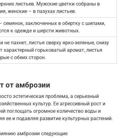
верхних листьев. Мужские цветки собраны в
я, женские – в пазухах листьев.
– семянок, заключенных в обертку с шипами,
ются к одежде и шерсти животных.
 не пахнет, листья сверху ярко-зеленые, снизу
ет характерный горьковатый аромат, листья
рые с обеих сторон.
т от амброзии
осто эстетическая проблема, а серьезный
зяйственных культур. Ее агрессивный рост и
ей поглощать огромное количество воды и
яя ее и подавляя развитие культурных растений.
лиянию амброзии следующие