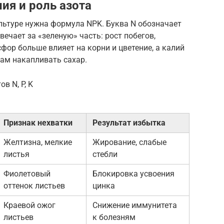
ия и роль азота
льтуре нужна формула NPK. Буква N обозначает
твечает за «зеленую» часть: рост побегов,
сфор больше влияет на корни и цветение, а калий
ам накапливать сахар.
в N, P, K
Признак нехватки
Результат избытка
Желтизна, мелкие
Жирование, слабые
листья
стебли
Фиолетовый
Блокировка усвоения
оттенок листьев
цинка
Краевой ожог
Снижение иммунитета
листьев
к болезням