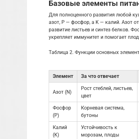
Базовые элементы питан
Для полноценного развития любой ку
азот, P — фосфор, а K — калий. Азот о
развитие листьев и синтез белков. Фо
укрепляет иммунитет и помогает плод
Таблица 2. Функции основных элементо
Элемент
За что отвечает
Рост стеблей, листьев,
Азот (N)
цвет
Фосфор
Корневая система,
(P)
бутоны
Калий
Устойчивость к
(K)
морозам, плоды