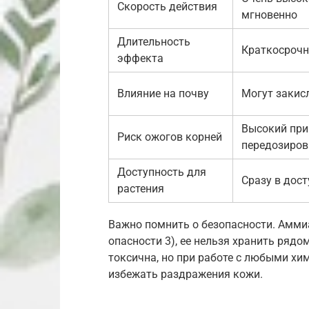
Скорость действия
мгновенно
Длительность
Краткосроч
эффекта
Влияние на почву
Могут закис
Высокий при
Риск ожогов корней
передозиров
Доступность для
Сразу в дос
растения
Важно помнить о безопасности. Аммиа
опасности 3), ее нельзя хранить ряд
токсична, но при работе с любыми хи
избежать раздражения кожи.