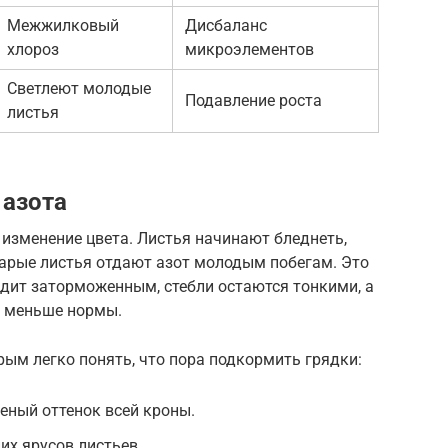
Межжилковый
Дисбаланс
хлороз
микроэлементов
Светлеют молодые
Подавление роста
листья
 азота
изменение цвета. Листья начинают бледнеть,
тарые листья отдают азот молодым побегам. Это
дит заторможенным, стебли остаются тонкими, а
о меньше нормы.
рым легко понять, что пора подкормить грядки:
еный оттенок всей кроны.
х ярусов листьев.