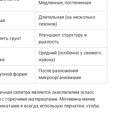
Медленная, постепенная
Длительная (на несколько
ная
сезонов)
Улучшают структуру и
лять грунт
рыхлость
Средний (особенно у свежего
ке
навоза)
После разложения
тупной форме
микроорганизмами
чная селитра является окислителем (класс
ом с горючими материалами. Мочевина менее
микатами я всегда использую перчатки, чтобы