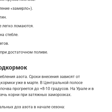
тение «замерло»).
тин.
е легко ломаются.
на стебле.
егов.
при достаточном поливе.
подкормок
ебления азота. Сроки внесения зависят от
кормки уже в марте. В Центральной полосе
очва прогреется до +8-10 градусов. На Урале и в
сжечь корни при затяжных заморозках.
льных доз азота в начале сезона: