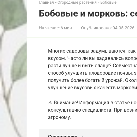
Главная
»
Огородные растения
»
Бобовые
Бобовые и морковь: с
На чтение:
6 мин
Опубликовано:
04.05.2026
Многие садоводы задумываются, как
вкусом. Часто ли вы задавались вопр
расти лучше и быть слаще? Совместн
способ улучшить плодородие почвы, за
получить более богатый урожай. Око
улучшение вкусовых качеств моркови 
⚠️ Внимание! Информация в статье но
консультацию специалиста. При возни
агроному.
Содержание