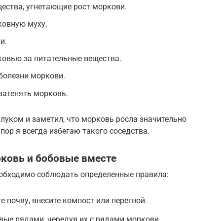
ества, угнетающие рост моркови.
ковную муху.
и.
ковью за питательные вещества.
болезни моркови.
 затенять морковь.
луком и заметил, что морковь росла значительно
 пор я всегда избегаю такого соседства.
рковь и бобовые вместе
обходимо соблюдать определенные правила:
 почву, внесите компост или перегной.
вые рядами, чередуя их с рядами моркови.