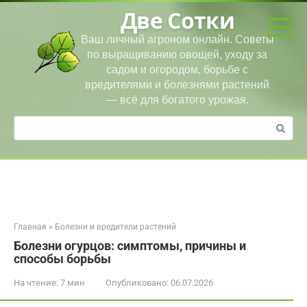
Перейти
Две Сотки
к
контенту
Ваш личный агроном онлайн. Советы
по выращиванию овощей, уходу за
садом и огородом, борьбе с
вредителями и болезнями растений
— всё для богатого урожая.
Поиск:
Главная
»
Болезни и вредители растений
Болезни огурцов: симптомы, причины и
способы борьбы
На чтение:
7 мин
Опубликовано:
06.07.2026