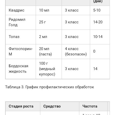
(дни)
Квадрис
10 мл
3 класс
5-10
Ридомил
25 г
3 класс
14-20
Голд
Топаз
2 мл
3 класс
10-14
Фитоспорин-
20 мл
4 класс
0
М
(паста)
(безопасен)
100 г
Бордоская
(медный
3 класс
14
жидкость
купорос)
Таблица 3. График профилактических обработок
Стадия роста
Средство
Частота
Ц