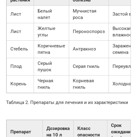
Белый
Мучнистая
Лист
Застой воз
налет
роса
Желтые
Высокая
Лист
Пероноспороз
углы
влажность
Коричневые
Зараженн
Стебель
Антракноз
пятна
семена
Серый
Плод
Серая гниль
Переувлаж
пушок
Черная
Корневая
Корень
Холодная 
гниль
гниль
Таблица 2. Препараты для лечения и их характеристики
Срок
Дозировка
Класс
Препарат
ожидания
на 10 л
опасности