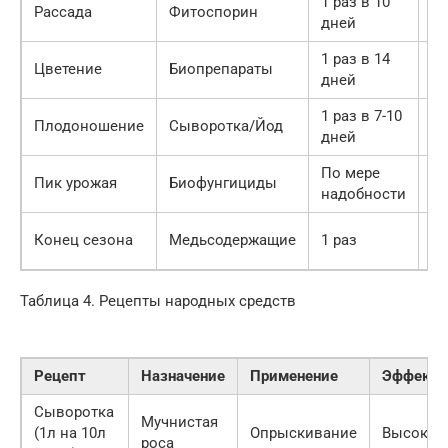
1 раз в 10
Рассада
Фитоспорин
За
дней
1 раз в 14
П
Цветение
Биопрепараты
дней
ли
1 раз в 7-10
П
Плодоношение
Сыворотка/Йод
дней
им
По мере
Бо
Пик урожая
Биофунгициды
надобности
г
Оч
Конец сезона
Медьсодержащие
1 раз
п
Таблица 4. Рецепты народных средств
Рецепт
Назначение
Применение
Эффекти
Сыворотка
Мучнистая
(1л на 10л
Опрыскивание
Высокая
роса