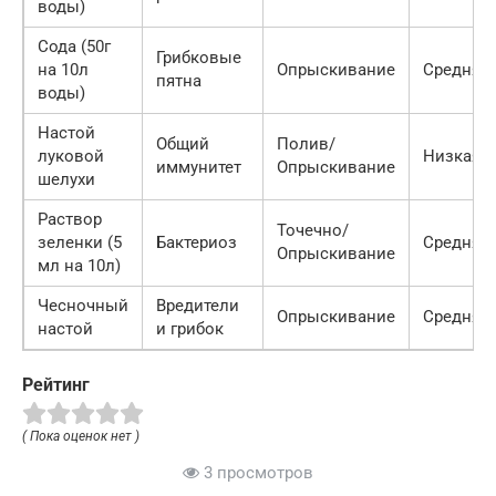
воды)
Сода (50г
Грибковые
на 10л
Опрыскивание
Средняя
пятна
воды)
Настой
Общий
Полив/
луковой
Низкая
иммунитет
Опрыскивание
шелухи
Раствор
Точечно/
зеленки (5
Бактериоз
Средняя
Опрыскивание
мл на 10л)
Чесночный
Вредители
Опрыскивание
Средняя
настой
и грибок
Рейтинг
( Пока оценок нет )
3 просмотров