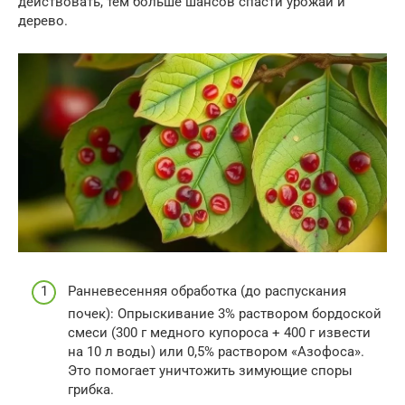
действовать, тем больше шансов спасти урожай и
дерево.
Ранневесенняя обработка (до распускания
почек): Опрыскивание 3% раствором бордоской
смеси (300 г медного купороса + 400 г извести
на 10 л воды) или 0,5% раствором «Азофоса».
Это помогает уничтожить зимующие споры
грибка.