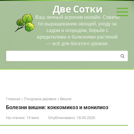
Перейти
Две Сотки
к
контенту
Ваш личный агроном онлайн. Советы
по выращиванию овощей, уходу за
садом и огородом, борьбе с
вредителями и болезнями растений
— всё для богатого урожая.
Поиск:
Главная
»
Плодовые деревья
»
Вишня
Болезни вишни: коккомикоз и монилиоз
На чтение:
15 мин
Опубликовано:
18.05.2026