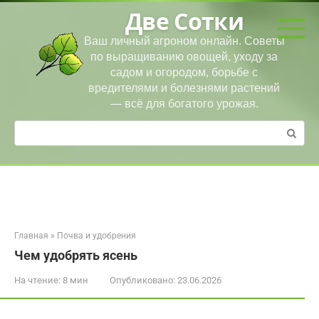
Перейти
Две Сотки
к
контенту
Ваш личный агроном онлайн. Советы
по выращиванию овощей, уходу за
садом и огородом, борьбе с
вредителями и болезнями растений
— всё для богатого урожая.
Поиск:
Главная
»
Почва и удобрения
Чем удобрять ясень
На чтение:
8 мин
Опубликовано:
23.06.2026