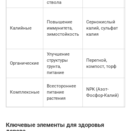
ствола
п
О
д
Повышение
Сернокислый
р
Калийные
иммунитета,
калий, сульфат
С
зимостойкость
калия
У
о
Улучшение
Л
структуры
Перегной,
р
Органические
грунта,
компост, торф
с
питание
м
У
Всестороннее
NPK (Азот-
р
Комплексные
питание
Фосфор-Калий)
п
растения
с
Ключевые элементы для здоровья