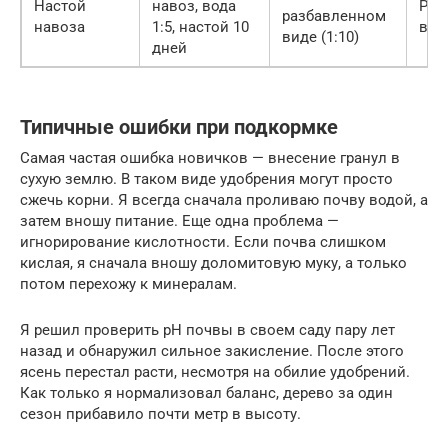
Настой
навоз, вода
Ран
разбавленном
навоза
1:5, настой 10
вес
виде (1:10)
дней
Типичные ошибки при подкормке
Самая частая ошибка новичков — внесение гранул в
сухую землю. В таком виде удобрения могут просто
сжечь корни. Я всегда сначала проливаю почву водой, а
затем вношу питание. Еще одна проблема —
игнорирование кислотности. Если почва слишком
кислая, я сначала вношу доломитовую муку, а только
потом перехожу к минералам.
Я решил проверить pH почвы в своем саду пару лет
назад и обнаружил сильное закисление. После этого
ясень перестал расти, несмотря на обилие удобрений.
Как только я нормализовал баланс, дерево за один
сезон прибавило почти метр в высоту.