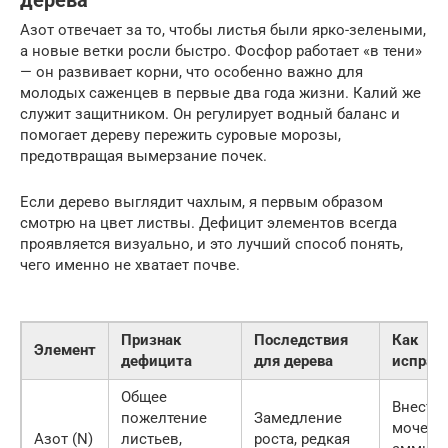
дерева
Азот отвечает за то, чтобы листья были ярко-зелеными,
а новые ветки росли быстро. Фосфор работает «в тени»
— он развивает корни, что особенно важно для
молодых саженцев в первые два года жизни. Калий же
служит защитником. Он регулирует водный баланс и
помогает дереву пережить суровые морозы,
предотвращая вымерзание почек.
Если дерево выглядит чахлым, я первым образом
смотрю на цвет листвы. Дефицит элементов всегда
проявляется визуально, и это лучший способ понять,
чего именно не хватает почве.
Признак
Последствия
Как
Элемент
дефицита
для дерева
исправ
Общее
Внести
пожелтение
Замедление
мочеви
Азот (N)
листьев,
роста, редкая