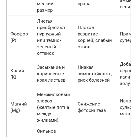
аммиач
мелкий
крона
селитру
размер
Листья
приобретают
Плохое
Фосфор
пурпурный
развитие
Примен
(P)
или темно-
корней, слабый
суперф
зеленый
ствол
оттенок
Добави
Засыхание и
Низкая
Калий
сернок
коричневые
зимостойкость,
(K)
калий 
края листьев
риск болезней
золу
Межжилковый
хлороз
Исполь
Магний
Снижение
(желтые пятна
сульфа
(Mg)
фотосинтеза
между
магния
жилками)
Сильное