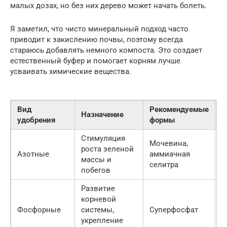
малых дозах, но без них дерево может начать болеть.
Я заметил, что чисто минеральный подход часто
приводит к закислению почвы, поэтому всегда
стараюсь добавлять немного компоста. Это создает
естественный буфер и помогает корням лучше
усваивать химические вещества.
Вид
Рекомендуемые
О
Назначение
удобрения
формы
п
Стимуляция
В
Мочевина,
роста зеленой
с
Азотные
аммиачная
массы и
в
селитра
побегов
н
Развитие
М
корневой
р
Фосфорные
системы,
Суперфосфат
т
укрепление
з