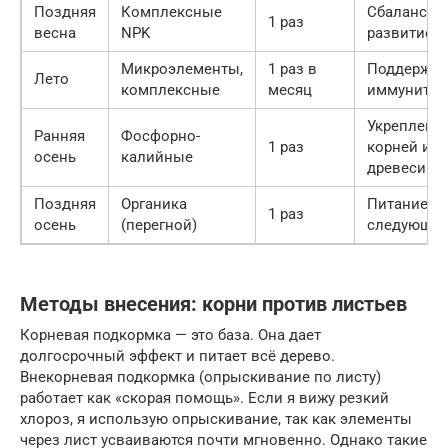
Поздняя
Комплексные
Сбалансир
1 раз
весна
NPK
развитие
Микроэлементы,
1 раз в
Поддержка 
Лето
комплексные
месяц
иммунитет
Укреплени
Ранняя
Фосфорно-
1 раз
корней и
осень
калийные
древесины
Поздняя
Органика
Питание н
1 раз
осень
(перегной)
следующую
Методы внесения: корни против листьев
Корневая подкормка — это база. Она дает
долгосрочный эффект и питает всё дерево.
Внекорневая подкормка (опрыскивание по листу)
работает как «скорая помощь». Если я вижу резкий
хлороз, я использую опрыскивание, так как элементы
через лист усваиваются почти мгновенно. Однако такие