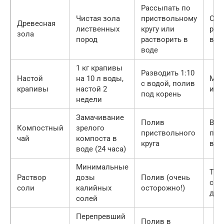
Рассыпать по
Чистая зола
приствольному
Осе
Древесная
лиственных
кругу или
ран
зола
пород
растворить в
вес
воде
1 кг крапивы
Разводить 1:10
Настой
на 10 л воды,
Май
с водой, полив
крапивы
настой 2
июн
под корень
недели
Замачивание
Полив
Вес
Компостный
зрелого
приствольного
пер
чай
компоста в
круга
вег
воде (24 часа)
Минимальные
Тол
Раствор
дозы
Полив (очень
сил
соли
калийных
осторожно!)
деф
солей
Перепревший
Полив в