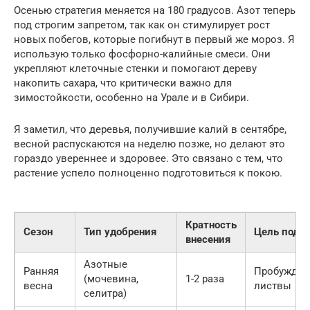
Осенью стратегия меняется на 180 градусов. Азот теперь
под строгим запретом, так как он стимулирует рост
новых побегов, которые погибнут в первый же мороз. Я
использую только фосфорно-калийные смеси. Они
укрепляют клеточные стенки и помогают дереву
накопить сахара, что критически важно для
зимостойкости, особенно на Урале и в Сибири.
Я заметил, что деревья, получившие калий в сентябре,
весной распускаются на неделю позже, но делают это
гораздо увереннее и здоровее. Это связано с тем, что
растение успело полноценно подготовиться к покою.
Кратность
Сезон
Тип удобрения
Цель подк
внесения
Азотные
Ранняя
Пробуждени
(мочевина,
1-2 раза
весна
листвы
селитра)