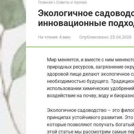
Главная
»
Советы и прочее
Экологичное садоводс
инновационные подхо
На чтение:
4 мин
Опубликовано:
25.04.2026
Мир меняется, и вместе с ним меняю
природных ресурсов, загрязнение ок
здоровой пище делают экологичное са
необходимостью будущего. Традицио
использовании химических удобрений
воздействие на почву, воду и биоразн
Экологичное садоводство – это фило
принципах устойчивого развития. Эт
которые позволяют получать богатый
этой статье мы рассмотрим самые пе