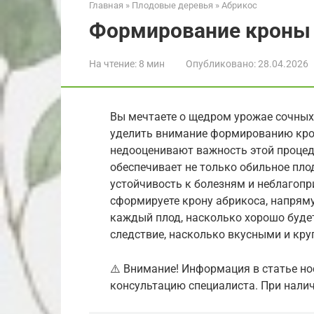
Главная
»
Плодовые деревья
»
Абрикос
Формирование кроны 
На чтение:
8 мин
Опубликовано:
28.04.2026
Вы мечтаете о щедром урожае сочных
уделить внимание формированию кро
недооценивают важность этой процед
обеспечивает не только обильное плод
устойчивость к болезням и неблагопр
сформируете крону абрикоса, напряму
каждый плод, насколько хорошо будет
следствие, насколько вкусными и кр
⚠️ Внимание! Информация в статье но
консультацию специалиста. При налич