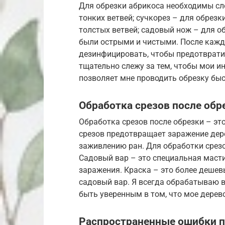
Для обрезки абрикоса необходимы сл
тонких ветвей; сучкорез – для обрезк
толстых ветвей; садовый нож – для о
были острыми и чистыми. После каж
дезинфицировать, чтобы предотвратит
тщательно слежу за тем, чтобы мои и
позволяет мне проводить обрезку бы
Обработка срезов после обр
Обработка срезов после обрезки – эт
срезов предотвращает заражение дер
заживлению ран. Для обработки срез
Садовый вар – это специальная масти
заражения. Краска – это более дешев
садовый вар. Я всегда обрабатываю 
быть уверенным в том, что мое дерев
Распространенные ошибки п