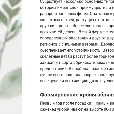
Существует несколько основных типо
которых имеет свои преимущества и 
распространенных форм. Она характер
скелетных ветвей, растущих от ствола
ярусная крона – более сложная в фо
всех частей дерева. В этой форме ск
определенном расстоянии друг от дру
регионов с сильными ветрами. Дерево
обеспечивает его устойчивость. Вазо
скелетные ветви растут более горизо
зависит от сорта абрикоса, климатич
предпочтений. Я пробовал разные тип
лучше всего подошла разреженно-ярус
освещение и вентиляцию даже в усло
Формирование кроны абрико
Первый год после посадки – самый в
саженец укорачивают на высоте 80-10