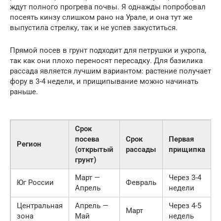
ждут полного прогрева почвы. Я однажды попробовал
посеять кинзу слишком рано на Урале, и она тут же
выпустила стрелку, так и не успев закуститься.
Прямой посев в грунт подходит для петрушки и укропа,
так как они плохо переносят пересадку. Для базилика
рассада является лучшим вариантом: растение получает
фору в 3-4 недели, и прищипывание можно начинать
раньше.
Срок
посева
Срок
Первая
Регион
(открытый
рассады
прищипка
грунт)
Март —
Через 3-4
Юг России
Февраль
Апрель
недели
Центральная
Апрель —
Через 4-5
Март
зона
Май
недель