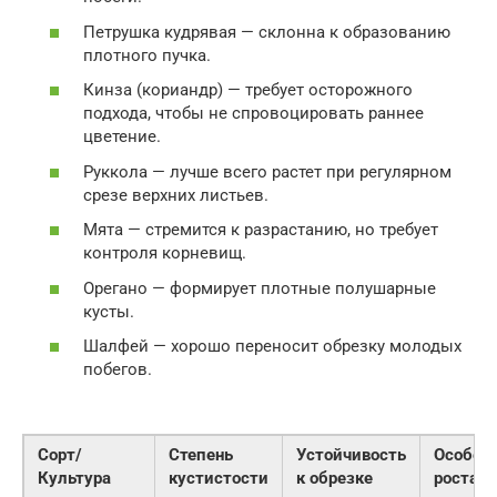
Петрушка кудрявая — склонна к образованию
плотного пучка.
Кинза (кориандр) — требует осторожного
подхода, чтобы не спровоцировать раннее
цветение.
Руккола — лучше всего растет при регулярном
срезе верхних листьев.
Мята — стремится к разрастанию, но требует
контроля корневищ.
Орегано — формирует плотные полушарные
кусты.
Шалфей — хорошо переносит обрезку молодых
побегов.
Сорт/
Степень
Устойчивость
Особен
Культура
кустистости
к обрезке
роста