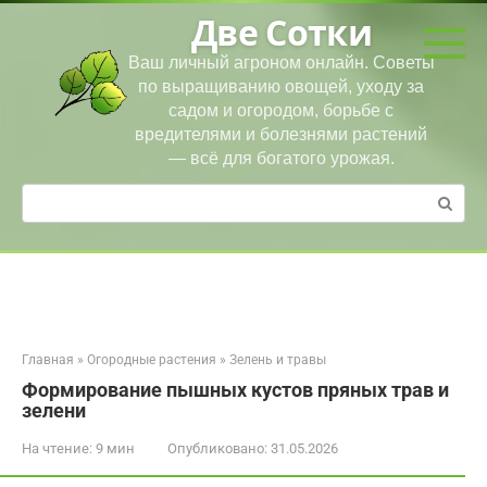
Перейти
Две Сотки
к
контенту
Ваш личный агроном онлайн. Советы
по выращиванию овощей, уходу за
садом и огородом, борьбе с
вредителями и болезнями растений
— всё для богатого урожая.
Поиск:
Главная
»
Огородные растения
»
Зелень и травы
Формирование пышных кустов пряных трав и
зелени
На чтение:
9 мин
Опубликовано:
31.05.2026