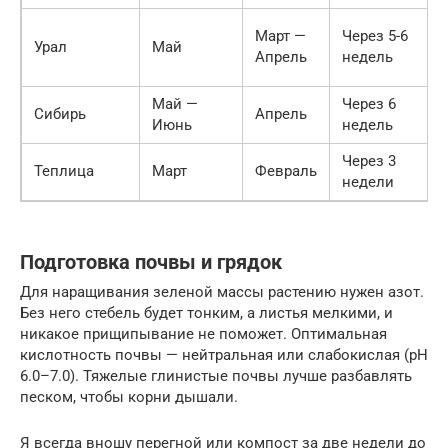
Март —
Через 5-6
Урал
Май
Апрель
недель
Май —
Через 6
Сибирь
Апрель
Июнь
недель
Через 3
Теплица
Март
Февраль
недели
Подготовка почвы и грядок
Для наращивания зеленой массы растению нужен азот.
Без него стебель будет тонким, а листья мелкими, и
никакое прищипывание не поможет. Оптимальная
кислотность почвы — нейтральная или слабокислая (pH
6.0–7.0). Тяжелые глинистые почвы лучше разбавлять
песком, чтобы корни дышали.
Я всегда вношу перегной или компост за две недели до