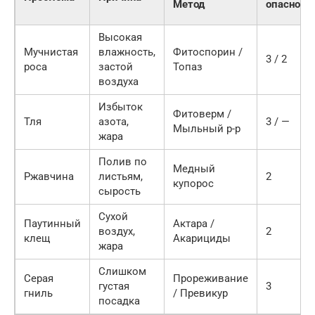
Метод
опасност
Высокая
Мучнистая
влажность,
Фитоспорин /
3 / 2
роса
застой
Топаз
воздуха
Избыток
Фитоверм /
Тля
азота,
3 / —
Мыльный р-р
жара
Полив по
Медный
Ржавчина
листьям,
2
купорос
сырость
Сухой
Паутинный
Актара /
воздух,
2
клещ
Акарициды
жара
Слишком
Серая
Прореживание
густая
3
гниль
/ Превикур
посадка