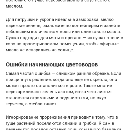
поэтому его лучше перерабатывать в соус песто с
маслом.
Для петрушки и укропа идеальна заморозка: мелко
нарежьте зелень, разложите по контейнерам и залейте
небольшим количеством воды или оливкового масла.
Сушка подходит для мяты и орегано — их сушат в тени в
хорошо проветриваемом помещении, чтобы эфирные
масла не испарились на солнце.
Ошибки начинающих цветоводов
Самая частая ошибка — слишком ранняя обрезка. Если
прищипнуть растение, когда оно еще не окрепло, оно
может просто остановиться в росте. Также многие
перекармливают зелень азотом, из-за чего листья
становятся огромными и водянистыми, но вкус
теряется, а стебли гниют.
Игнорирование прореживания приводит к тому, что в
гуще растений поселяются слизни и грибки. Я сам в
первый год посадок оставил слишком много базилика