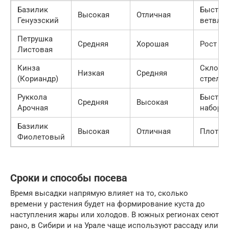
Базилик
Быстро
Высокая
Отличная
Генуэзский
ветвле
Петрушка
Средняя
Хорошая
Рост пу
Листовая
Кинза
Склонн
Низкая
Средняя
(Кориандр)
стрелк
Руккола
Быстры
Средняя
Высокая
Арочная
набор 
Базилик
Высокая
Отличная
Плотны
Фиолетовый
Сроки и способы посева
Время высадки напрямую влияет на то, сколько
времени у растения будет на формирование куста до
наступления жары или холодов. В южных регионах сеют
рано, в Сибири и на Урале чаще используют рассаду или