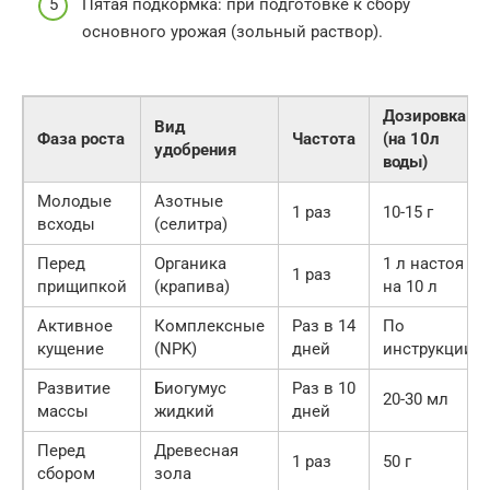
Пятая подкормка: при подготовке к сбору
основного урожая (зольный раствор).
Дозировка
Вид
Фаза роста
Частота
(на 10л
удобрения
воды)
Молодые
Азотные
1 раз
10-15 г
всходы
(селитра)
Перед
Органика
1 л настоя
1 раз
прищипкой
(крапива)
на 10 л
Активное
Комплексные
Раз в 14
По
кущение
(NPK)
дней
инструкции
Развитие
Биогумус
Раз в 10
20-30 мл
массы
жидкий
дней
Перед
Древесная
1 раз
50 г
сбором
зола