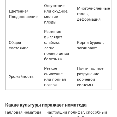
Отсутствие
Многочисленные
Цветение/
или скудное,
галлы,
Плодоношение
мелкие
деформация
плоды
Растение
выглядит
Общее
слабым,
Корни буреют,
состояние
легко
загнивают
подвергается
болезням
Резкое
Почти полное
снижение
разрушение
Урожайность
или полная
корневой
потеря
системы
Какие культуры поражает нематода
Галловая нематода — настоящий полифаг, способный