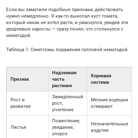
Если вы заметили подобные признаки, действовать
нужно немедленно. Я как-то выкопал куст томата,
который никак не хотел расти, и ужаснулся, увидев эти
уродливые наросты — сразу понял, что столкнулся с
нематодой.
Таблица 1: Симптомы поражения галловой нематодой
Надземная
Корневая
Признак
часть
система
растения
Замедленный
Рост и
Мелкие корешки
рост,
развитие
отмирают
угнетение
Пожелтение,
Незначительные
Листья
увядание,
вздутия
хлороз