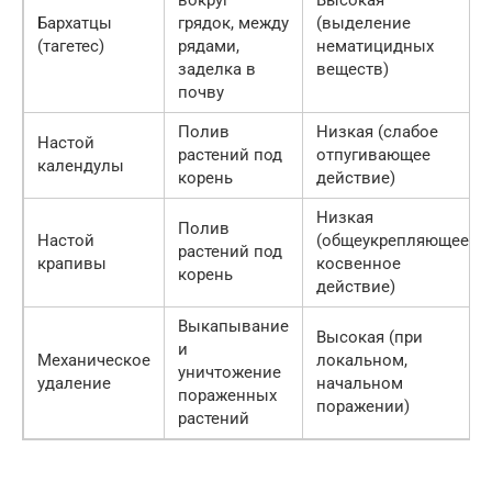
вокруг
Высокая
Бархатцы
грядок, между
(выделение
(тагетес)
рядами,
нематицидных
заделка в
веществ)
почву
Полив
Низкая (слабое
Настой
растений под
отпугивающее
календулы
корень
действие)
Низкая
Полив
Настой
(общеукрепляющее,
растений под
крапивы
косвенное
корень
действие)
Выкапывание
Высокая (при
и
Механическое
локальном,
уничтожение
удаление
начальном
пораженных
поражении)
растений