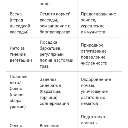
золы
Весна
Осмотр корней
Предотвращение
(перед
рассады,
заноса,
высадкой
замачивание в
укрепление
рассады)
биопрепаратах
иммунитета
Посадка
Природное
Лето (в
бархатцев,
отпугивание,
течение
регулярный
подавление
вегетации)
полив настоями
численности
трав
Позднее
Заделка
Оздоровление
лето/
сидератов
почвы,
Осень
(бархатцы,
уничтожение
(после
горчица),
остаточных
сбора
солнеризация
нематод
урожая)
Подготовка
почвы к
Осень
Внесение