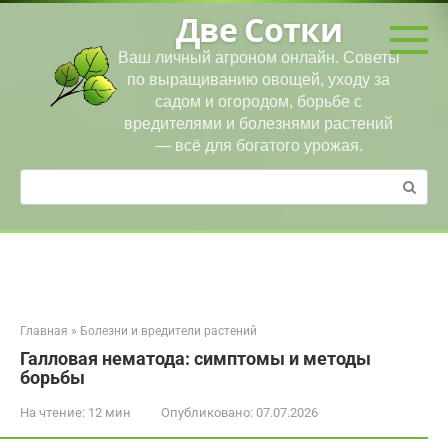
Перейти
Две Сотки
к
контенту
Ваш личный агроном онлайн. Советы
по выращиванию овощей, уходу за
садом и огородом, борьбе с
вредителями и болезнями растений
— всё для богатого урожая.
Поиск:
Главная
»
Болезни и вредители растений
Галловая нематода: симптомы и методы
борьбы
На чтение:
12 мин
Опубликовано:
07.07.2026