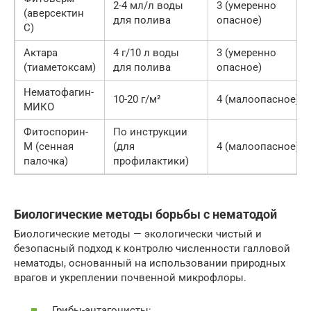
2-4 мл/л воды
3 (умеренно
(аверсектин
для полива
опасное)
С)
Актара
4 г/10 л воды
3 (умеренно
(тиаметоксам)
для полива
опасное)
Нематофагин-
10-20 г/м²
4 (малоопасное)
МИКО
Фитоспорин-
По инструкции
М (сенная
(для
4 (малоопасное)
палочка)
профилактики)
Биологические методы борьбы с нематодой
Биологические методы — экологически чистый и
безопасный подход к контролю численности галловой
нематоды, основанный на использовании природных
врагов и укреплении почвенной микрофлоры.
Грибы-антагонисты: