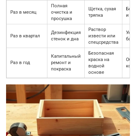
Полная
Щетка, сухая
Бор
Раз в месяц
очистка и
тряпка
и п
просушка
Раствор
Дезинфекция
Уни
Раз в квартал
извести или
стенок и дна
бакт
спецсредства
Безопасная
Капитальный
краска на
Обн
Раз в год
ремонт и
водной
кон
покраска
основе