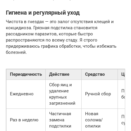
Гигиена и регулярный уход
Чистота в гнездах — это залог отсутствия клещей и
кокцидиоза. Грязная подстилка становится
рассадником паразитов, которые быстро
распространяются по всему стаду. Я строго
придерживаюсь графика обработки, чтобы избежать
болезней.
Периодичность
Действие
Средство
Цел
Сбор яиц и
удаление
Пре
Ежедневно
Ручной сбор
крупных
боя 
загрязнений
Частичная
Новая
Под
Раз в неделю
замена
солома/
сухо
подстилки
опилки