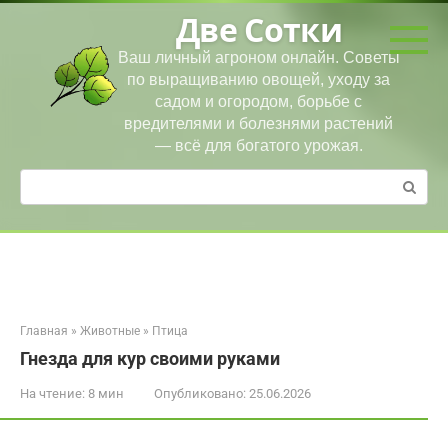
Перейти
Две Сотки
к
контенту
Ваш личный агроном онлайн. Советы
по выращиванию овощей, уходу за
садом и огородом, борьбе с
вредителями и болезнями растений
— всё для богатого урожая.
Поиск:
Главная
»
Животные
»
Птица
Гнезда для кур своими руками
На чтение:
8 мин
Опубликовано:
25.06.2026