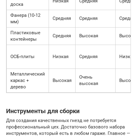
Низкая
Средняя
Средня
доска
Фанера (10-12
Средняя
Средняя
Средня
мм)
Пластиковые
Средняя
Высокая
Высока
контейнеры
ОСБ-плиты
Низкая
Средняя
Низкая
Металлический
Очень
каркас +
Высокая
Высока
высокая
дерево
Инструменты для сборки
Для создания качественных гнезд не потребуется
профессиональный цех. Достаточно базового набора
инструментов, который есть в любом гараже. Главное —