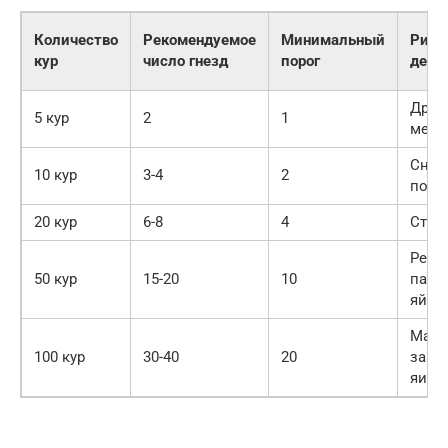
Количество
Рекомендуемое
Минимальный
Риск
кур
число гнезд
порог
дефи
Драк
5 кур
2
1
мест
Снос
10 кур
3-4
2
пол
20 кур
6-8
4
Стрес
Резк
50 кур
15-20
10
паде
яйце
Масс
100 кур
30-40
20
загр
яиц