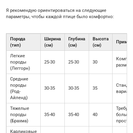
Я рекомендую ориентироваться на следующие
параметры, чтобы каждой птице было комфортно:
Порода
Ширина
Глубина
Высота
Примеч
(тип)
(см)
(см)
(см)
Легкие
Компак
породы
25-30
25-30
30
размер
(Леггорн)
Средние
породы
Станда
30-35
30-35
35
(Род-
вариан
Айленд)
Тяжелые
Требую
породы
35-40
35-40
40
больше
(Брахма)
простр
Карликовые