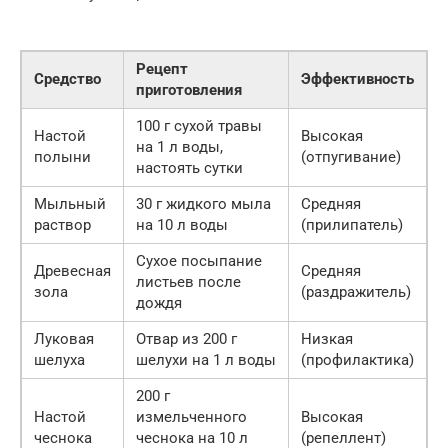
Рецепт
Средство
Эффективность
приготовления
100 г сухой травы
Настой
Высокая
на 1 л воды,
полыни
(отпугивание)
настоять сутки
Мыльный
30 г жидкого мыла
Средняя
раствор
на 10 л воды
(прилипатель)
Сухое посыпание
Древесная
Средняя
листьев после
зола
(раздражитель)
дождя
Луковая
Отвар из 200 г
Низкая
шелуха
шелухи на 1 л воды
(профилактика)
200 г
Настой
измельченного
Высокая
чеснока
чеснока на 10 л
(репеллент)