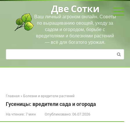
Перейти
Две Сотки
к
контенту
Ваш личный агроном онлайн. Советы
по выращиванию овощей, уходу за
садом и огородом, борьбе с
вредителями и болезнями растений
— всё для богатого урожая.
Поиск:
Главная
»
Болезни и вредители растений
Гусеницы: вредители сада и огорода
На чтение:
7 мин
Опубликовано:
06.07.2026