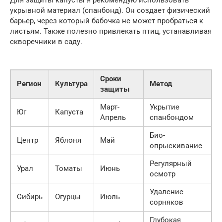
Для защиты капусты я рекомендую использовать
укрывной материал (спанбонд). Он создает физический
барьер, через который бабочка не может пробраться к
листьям. Также полезно привлекать птиц, устанавливая
скворечники в саду.
Сроки
Регион
Культура
Метод
защиты
Март-
Укрытие
Юг
Капуста
Апрель
спанбондом
Био-
Центр
Яблоня
Май
опрыскивание
Регулярный
Урал
Томаты
Июнь
осмотр
Удаление
Сибирь
Огурцы
Июль
сорняков
Глубокая