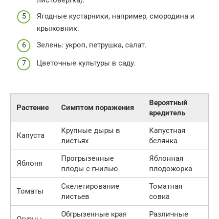
Ягодные кустарники, например, смородина и
крыжовник.
Зелень: укроп, петрушка, салат.
Цветочные культуры в саду.
Вероятный
Растение
Симптом поражения
вредитель
Крупные дыры в
Капустная
Капуста
листьях
белянка
Прогрызенные
Яблонная
Яблоня
плоды с гнилью
плодожорка
Скелетирование
Томатная
Томаты
листьев
совка
Обгрызенные края
Различные