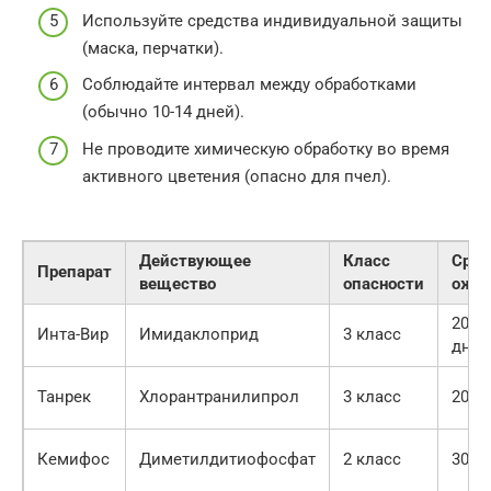
Используйте средства индивидуальной защиты
(маска, перчатки).
Соблюдайте интервал между обработками
(обычно 10-14 дней).
Не проводите химическую обработку во время
активного цветения (опасно для пчел).
Действующее
Класс
Срок
Препарат
вещество
опасности
ожид
20-30
Инта-Вир
Имидаклоприд
3 класс
дней
Танрек
Хлорантранилипрол
3 класс
20 д
Кемифос
Диметилдитиофосфат
2 класс
30 д