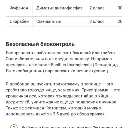
Фуфанон
Диметилдитиофосфат
2 класс
30 д
Скарабей
Смешанный
3 класс
20 д
Безопасный биоконтроль
Биопрепараты работают за счет бактерий или грибов.
Они избирательны и не вредят человеку. Например,
препараты на основе Bacillus thuringiensis (Лепидоцид,
Битоксибациллин) парализуют кишечник гусениц.
Я пробовал выпускать трихограмму в теплице — это
сработало гораздо чище, чем химия. Трихограмма — это
крошечная оса, которая откладывает яйца в яйца
вредителей, уничтожая их еще до появления личинок.
Также эффективен Фитоверм, который можно
использовать даже за 3-5 дней до сбора урожая.
Выберите биопрепарат (например, Фитоверм или