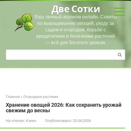
Перейти
Две Сотки
к
контенту
Ваш личный агроном онлайн. Советы
по выращиванию овощей, уходу за
садом и огородом, борьбе с
вредителями и болезнями растений
— всё для богатого урожая.
Поиск:
Главная
»
Огородные растения
Хранение овощей 2026: Как сохранить урожай
свежим до весны
На чтение:
4 мин
Опубликовано:
25.04.2026