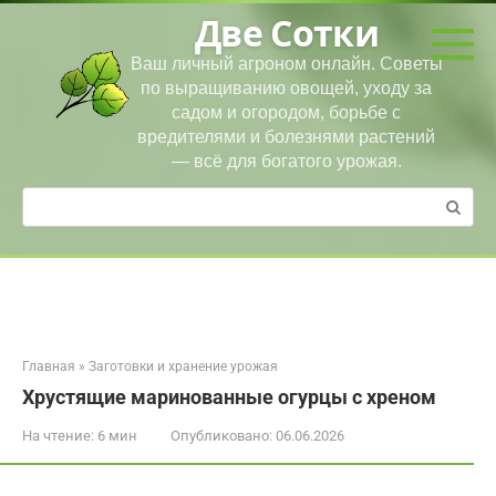
Перейти
Две Сотки
к
контенту
Ваш личный агроном онлайн. Советы
по выращиванию овощей, уходу за
садом и огородом, борьбе с
вредителями и болезнями растений
— всё для богатого урожая.
Поиск:
Главная
»
Заготовки и хранение урожая
Хрустящие маринованные огурцы с хреном
На чтение:
6 мин
Опубликовано:
06.06.2026