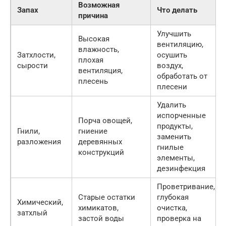
Возможная
Запах
Что делать
причина
Улучшить
Высокая
вентиляцию,
влажность,
Затхлости,
осушить
плохая
сырости
воздух,
вентиляция,
обработать от
плесень
плесени
Удалить
испорченные
Порча овощей,
продукты,
Гнили,
гниение
заменить
разложения
деревянных
гнилые
конструкций
элементы,
дезинфекция
Проветривание,
Старые остатки
глубокая
Химический,
химикатов,
очистка,
затхлый
застой воды
проверка на