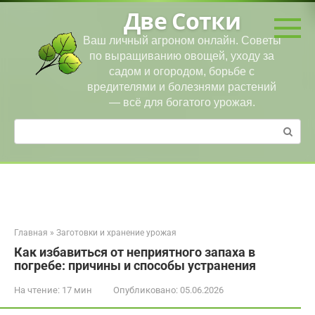
Перейти
Две Сотки
к
контенту
Ваш личный агроном онлайн. Советы
по выращиванию овощей, уходу за
садом и огородом, борьбе с
вредителями и болезнями растений
— всё для богатого урожая.
Поиск:
Главная
»
Заготовки и хранение урожая
Как избавиться от неприятного запаха в
погребе: причины и способы устранения
На чтение:
17 мин
Опубликовано:
05.06.2026