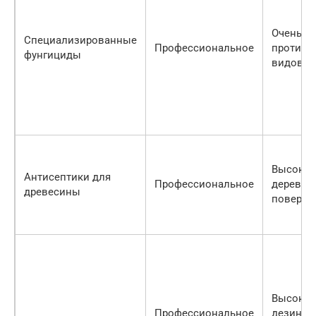
Очень в
Специализированные
Профессиональное
против 
фунгициды
видов г
Высокая
Антисептики для
Профессиональное
деревян
древесины
поверхн
Высокая
Профессиональное
дезинфе