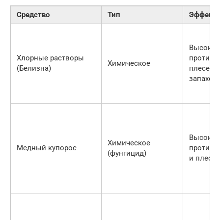
Средство
Тип
Эффекти
Высокая
Хлорные растворы
против
Химическое
(Белизна)
плесени
запахов
Высокая
Химическое
Медный купорос
против г
(фунгицид)
и плесе