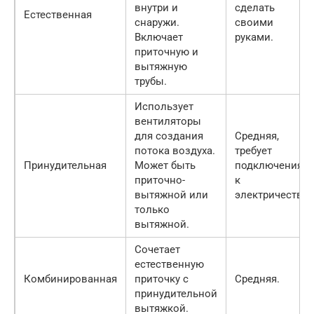
внутри и
сделать
Естественная
снаружи.
своими
Включает
руками.
приточную и
вытяжную
трубы.
Использует
вентиляторы
для создания
Средняя,
потока воздуха.
требует
Принудительная
Может быть
подключения
приточно-
к
вытяжной или
электричеству.
только
вытяжной.
Сочетает
естественную
Комбинированная
приточку с
Средняя.
принудительной
вытяжкой.