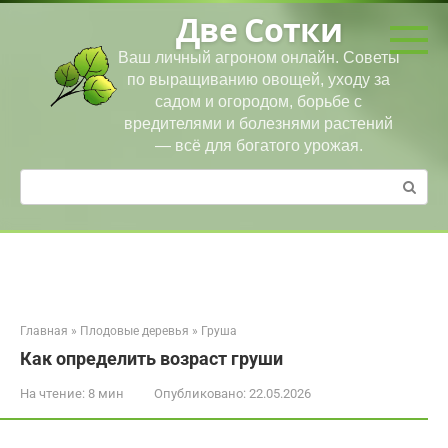
Перейти
Две Сотки
к
контенту
Ваш личный агроном онлайн. Советы
по выращиванию овощей, уходу за
садом и огородом, борьбе с
вредителями и болезнями растений
— всё для богатого урожая.
Поиск:
Главная
»
Плодовые деревья
»
Груша
Как определить возраст груши
На чтение:
8 мин
Опубликовано:
22.05.2026