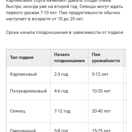
Карликовые сорта начинают давать плоды очень
быстро, иногда уже на второй год. Сеянцы могут ждать
первого урожая 7-10 лет. Пик продуктивности обычно
наступает в возрасте от 10 до 25 лет.
Сроки начала плодоношения в зависимости от подвоя
Начало
Пик
С
Тип подвоя
плодоношения
урожайности
ж
15
Карликовый
2-3 год
5-12 лет
ле
30
Полукарликовый
4-6 год
10-20 лет
ле
80
Сеянец
7-12 год
20-40 лет
1
ле
40
Смешанный
5-8 год
15-25 лет