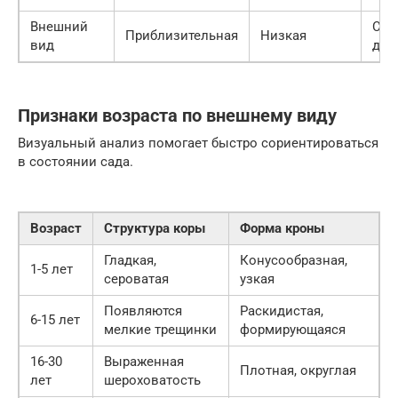
Внешний
Ста
Приблизительная
Низкая
вид
дер
Признаки возраста по внешнему виду
Визуальный анализ помогает быстро сориентироваться
в состоянии сада.
Возраст
Структура коры
Форма кроны
Гладкая,
Конусообразная,
1-5 лет
сероватая
узкая
Появляются
Раскидистая,
6-15 лет
мелкие трещинки
формирующаяся
16-30
Выраженная
Плотная, округлая
лет
шероховатость