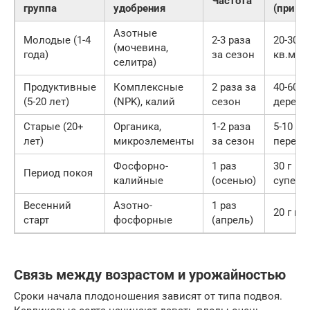
Частота
группа
удобрения
(приме
Азотные
Молодые (1-4
2-3 раза
20-30 г
(мочевина,
года)
за сезон
кв.м.
селитра)
Продуктивные
Комплексные
2 раза за
40-60 г
(5-20 лет)
(NPK), калий
сезон
дерево
Старые (20+
Органика,
1-2 раза
5-10 кг
лет)
микроэлементы
за сезон
перегн
Фосфорно-
1 раз
30 г
Период покоя
калийные
(осенью)
суперф
Весенний
Азотно-
1 раз
20 г на
старт
фосфорные
(апрель)
Связь между возрастом и урожайностью
Сроки начала плодоношения зависят от типа подвоя.