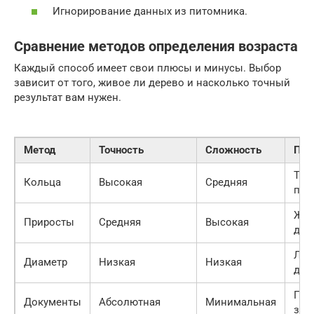
Игнорирование данных из питомника.
Сравнение методов определения возраста
Каждый способ имеет свои плюсы и минусы. Выбор
зависит от того, живое ли дерево и насколько точный
результат вам нужен.
Метод
Точность
Сложность
При
Тол
Кольца
Высокая
Средняя
пни
Жи
Приросты
Средняя
Высокая
дер
Лю
Диаметр
Низкая
Низкая
дер
При
Документы
Абсолютная
Минимальная
зап