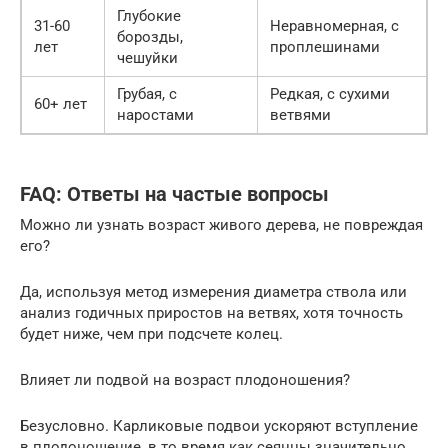
Глубокие
31-60
Неравномерная, с
борозды,
лет
проплешинами
чешуйки
Грубая, с
Редкая, с сухими
60+ лет
наростами
ветвями
FAQ: Ответы на частые вопросы
Можно ли узнать возраст живого дерева, не повреждая
его?
Да, используя метод измерения диаметра ствола или
анализ годичных приростов на ветвях, хотя точность
будет ниже, чем при подсчете колец.
Влияет ли подвой на возраст плодоношения?
Безусловно. Карликовые подвои ускоряют вступление
в плодоношение, в то время как сеянцы значительно