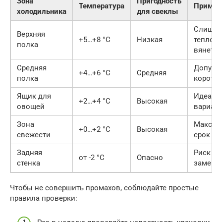
Зона
Пригодность
Температура
Примеч
холодильника
для свеклы
Слишк
Верхняя
+5…+8 °C
Низкая
тепло, 
полка
вянет
Средняя
Допуст
+4…+6 °C
Средняя
полка
коротки
Ящик для
Идеаль
+2…+4 °C
Высокая
овощей
вариан
Зона
Максим
+0…+2 °C
Высокая
свежести
срок хр
Задняя
Риск
от -2 °C
Опасно
стенка
замерз
Чтобы не совершить промахов, соблюдайте простые
правила проверки: