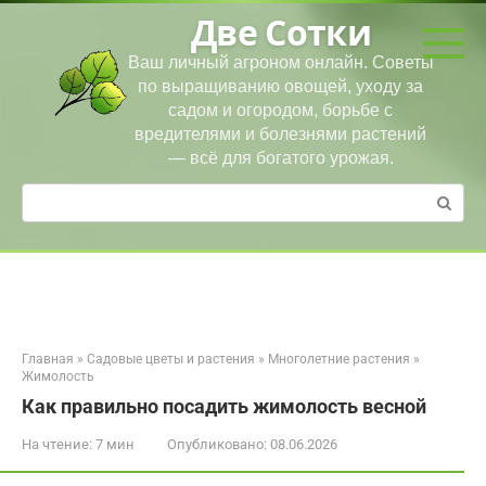
Перейти
Две Сотки
к
контенту
Ваш личный агроном онлайн. Советы
по выращиванию овощей, уходу за
садом и огородом, борьбе с
вредителями и болезнями растений
— всё для богатого урожая.
Поиск:
Главная
»
Садовые цветы и растения
»
Многолетние растения
»
Жимолость
Как правильно посадить жимолость весной
На чтение:
7 мин
Опубликовано:
08.06.2026