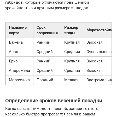
гибридов, которые отличаются повышенной
урожайностью и крупным размером плодов.
Название
Срок
Размер
Морозостойкос
сорта
созревания
ягоды
Бажена
Ранний
Крупная
Высокая
Aurora
Средний
Средняя
Очень высокая
Бриз
Ранний
Крупная
Высокая
Андромеда
Средний
Средняя
Высокая
Морозянка
Поздний
Мелкая
Экстремальная
Определение сроков весенней посадки
Когда сажать жимолость весной, зависит от того,
насколько быстро прогревается земля в вашем