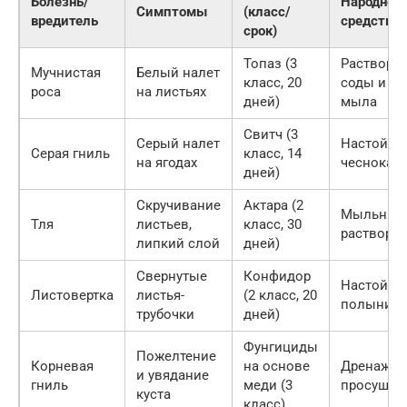
Болезнь/
Народное
Симптомы
(класс/
вредитель
средство
срок)
Топаз (3
Раствор
Мучнистая
Белый налет
класс, 20
соды и
роса
на листьях
дней)
мыла
Свитч (3
Серый налет
Настой
Серая гниль
класс, 14
на ягодах
чеснока
дней)
Скручивание
Актара (2
Мыльный
Тля
листьев,
класс, 30
раствор
липкий слой
дней)
Свернутые
Конфидор
Настой
Листовертка
листья-
(2 класс, 20
полыни
трубочки
дней)
Фунгициды
Пожелтение
Корневая
на основе
Дренаж и
и увядание
гниль
меди (3
просушка
куста
класс)