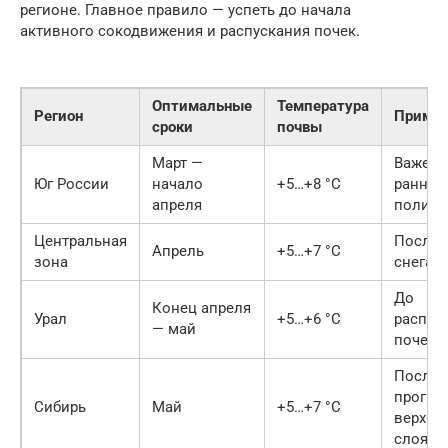
регионе. Главное правило — успеть до начала
активного сокодвижения и распускания почек.
Оптимальные
Температура
Регион
Примеч
сроки
почвы
Март —
Важен
Юг России
начало
+5…+8 °C
ранний
апреля
полив
Центральная
После 
Апрель
+5…+7 °C
зона
снега
До
Конец апреля
Урал
+5…+6 °C
распус
— май
почек
После
прогре
Сибирь
Май
+5…+7 °C
верхне
слоя