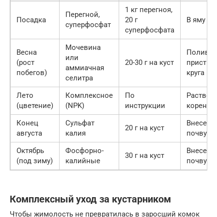
1 кг перегноя,
Перегной,
Посадка
20 г
В яму
суперфосфат
суперфосфата
Мочевина
Весна
Полив п
или
(рост
20-30 г на куст
приство
аммиачная
побегов)
круга
селитра
Лето
Комплексное
По
Раствор
(цветение)
(NPK)
инструкции
корень
Конец
Сульфат
Внесени
20 г на куст
августа
калия
почву
Октябрь
Фосфорно-
Внесени
30 г на куст
(под зиму)
калийные
почву
Комплексный уход за кустарником
Чтобы жимолость не превратилась в заросший комок