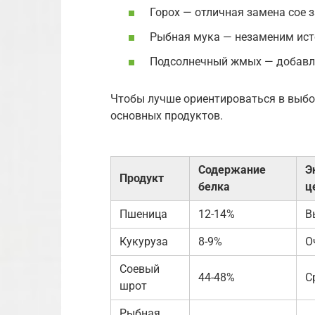
Горох — отличная замена сое 
Рыбная мука — незаменим ист
Подсолнечный жмых — добавля
Чтобы лучше ориентироваться в выбор
основных продуктов.
Содержание
Э
Продукт
белка
ц
Пшеница
12-14%
В
Кукуруза
8-9%
О
Соевый
44-48%
С
шрот
Рыбная