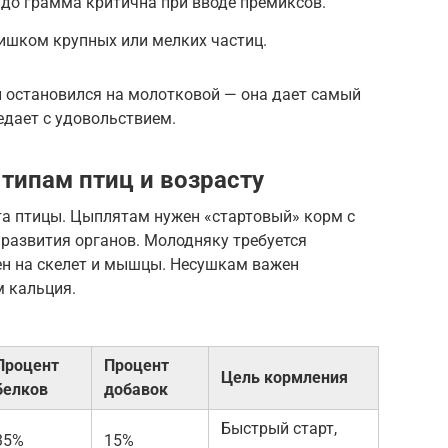
до грамма критична при вводе премиксов.
ишком крупных или мелких частиц.
и остановился на молотковой — она дает самый
едает с удовольствием.
типам птиц и возрасту
та птицы. Цыплятам нужен «стартовый» корм с
азвития органов. Молодняку требуется
ен на скелет и мышцы. Несушкам важен
 кальция.
Процент
Процент
Цель кормления
белков
добавок
Быстрый старт,
35%
15%