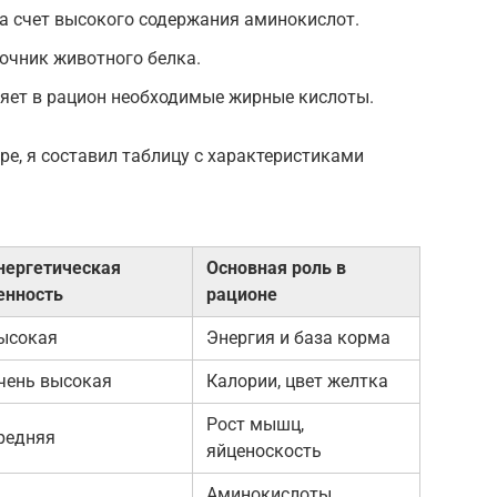
за счет высокого содержания аминокислот.
очник животного белка.
ет в рацион необходимые жирные кислоты.
е, я составил таблицу с характеристиками
нергетическая
Основная роль в
енность
рационе
ысокая
Энергия и база корма
чень высокая
Калории, цвет желтка
Рост мышц,
редняя
яйценоскость
Аминокислоты,