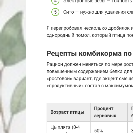
Электронные весы — точность 
Сито — нужно для удаления сл
Я перепробовал несколько дробилок 
однородный помол, который птица по
Рецепты комбикорма по 
Рацион должен меняться по мере рос
повышенным содержанием белка для р
«ростовой» вариант, где акцент смещ
«продуктивный» состав с максимумом
Процент
Возраст птицы
зерновых
Цыплята (0-4
50%