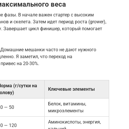
максимального веса
ие фазы. В начале важен стартер с высоким
ов и скелета. Затем идет период роста (grower),
у. Завершает цикл финишер, который помогает
. Домашние мешанки часто не дают нужного
ленно. Я заметил, что переход на
привес на 20-30%.
Норма (г/сутки на
Ключевые элементы
голову)
Белок, витамины,
20 — 50
микроэлементы
Аминокислоты, энергия,
60 — 120
кальций