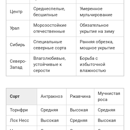
Среднеспелые,
Умеренное
Центр
бесшипные
мульчирование
Морозостойкие
Обязательное
Урал
отечественные
укрытие на зиму
Специальные
Ранняя обрезка,
Сибирь
северные сорта
мощное укрытие
Влаголюбивые,
Борьба с
Северо-
устойчивые к
избыточной
Запад
серости
влажностью
Мучнистая
Сорт
Антракноз
Ржавчина
роса
Торнфри
Средняя
Высокая
Средняя
Лох Несс
Высокая
Средняя
Высокая