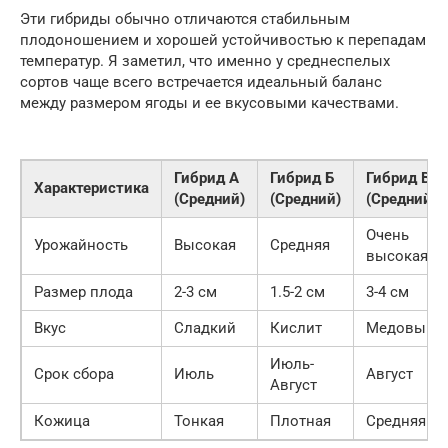
Эти гибриды обычно отличаются стабильным
плодоношением и хорошей устойчивостью к перепадам
температур. Я заметил, что именно у среднеспелых
сортов чаще всего встречается идеальный баланс
между размером ягоды и ее вкусовыми качествами.
Гибрид А
Гибрид Б
Гибрид В
Характеристика
(Средний)
(Средний)
(Средний)
Очень
Урожайность
Высокая
Средняя
высокая
Размер плода
2-3 см
1.5-2 см
3-4 см
Вкус
Сладкий
Кислит
Медовый
Июль-
Срок сбора
Июль
Август
Август
Кожица
Тонкая
Плотная
Средняя