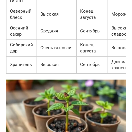
гигант
Северный
Конец
Высокая
Морозост
блеск
августа
Осенний
Высокая
Средняя
Сентябрь
сахар
сладость
Сибирский
Конец
Очень высокая
Выносли
дар
августа
Длительн
Хранитель
Высокая
Сентябрь
хранения