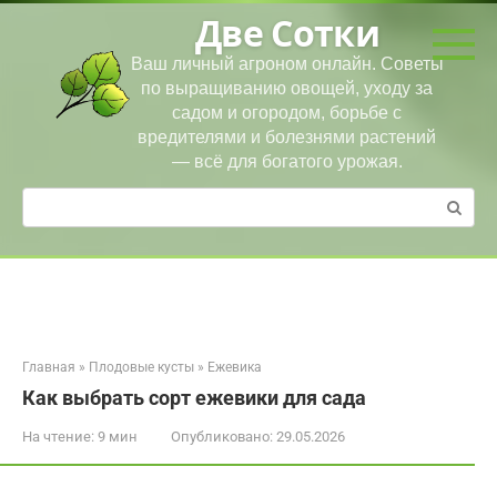
Перейти
Две Сотки
к
контенту
Ваш личный агроном онлайн. Советы
по выращиванию овощей, уходу за
садом и огородом, борьбе с
вредителями и болезнями растений
— всё для богатого урожая.
Поиск:
Главная
»
Плодовые кусты
»
Ежевика
Как выбрать сорт ежевики для сада
На чтение:
9 мин
Опубликовано:
29.05.2026