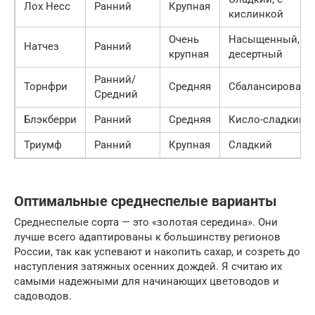
Лох Несс
Ранний
Крупная
кислинкой
Очень
Насыщенный,
Натчез
Ранний
крупная
десертный
Ранний/
Торнфри
Средняя
Сбалансирован
Средний
Блэкберри
Ранний
Средняя
Кисло-сладкий
Триумф
Ранний
Крупная
Сладкий
Оптимальные среднеспелые варианты
Среднеспелые сорта — это «золотая середина». Они
лучше всего адаптированы к большинству регионов
России, так как успевают и накопить сахар, и созреть до
наступления затяжных осенних дождей. Я считаю их
самыми надежными для начинающих цветоводов и
садоводов.