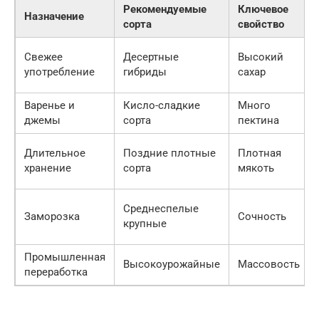
Рекомендуемые
Ключевое
Назначение
сорта
свойство
Свежее
Десертные
Высокий
употребление
гибриды
сахар
Варенье и
Кисло-сладкие
Много
джемы
сорта
пектина
Длительное
Поздние плотные
Плотная
хранение
сорта
мякоть
Среднеспелые
Заморозка
Сочность
крупные
Промышленная
Высокоурожайные
Массовость
переработка