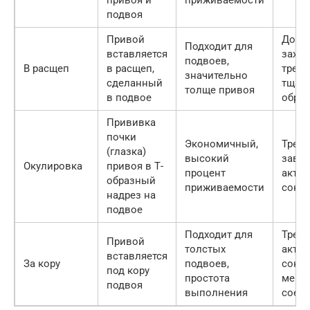
привоя и
приживаемости
подвоя
Привой
Доль
Подходит для
вставляется
зажив
подвоев,
В расщеп
в расщеп,
требу
значительно
сделанный
тщат
толще привоя
в подвое
обре
Прививка
почки
Экономичный,
Требу
(глазка)
высокий
завис
Окулировка
привоя в Т-
процент
акти
образный
приживаемости
соко
надрез на
подвое
Подходит для
Требу
Привой
толстых
акти
вставляется
За кору
подвоев,
соко
под кору
простота
мене
подвоя
выполнения
соед