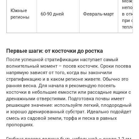
Можно 
непоср
Южные
60-90 дней
Февраль-март
в откр
регионы
при ст
тепле
Первые шаги: от косточки до ростка
После успешной стратификации наступает самый
волнительный момент – посев косточек. Сроки посева
напрямую зависят от того, когда вы закончили
стратификацию и в каком регионе живете. Обычно это
ранняя весна. Для начала я рекомендую посеять
косточки в небольшие емкости или рассадные ящики с
дренажными отверстиями. Подготовка почвы имеет
решающее значение: используйте легкий, плодородный
и хорошо дренированный субстрат. Идеально подойдет
смесь из садовой земли, торфа и песка в равных
пропорциях.