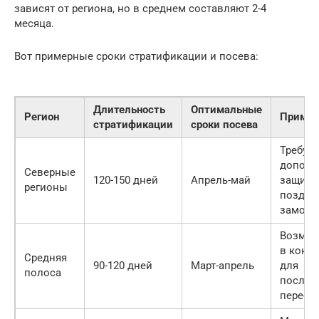
зависят от региона, но в среднем составляют 2-4
месяца.
Вот примерные сроки стратификации и посева:
Длительность
Оптимальные
Регион
Примеч
стратификации
сроки посева
Требует
дополн
Северные
120-150 дней
Апрель-май
защита
регионы
поздни
заморо
Возмож
в конт
Средняя
90-120 дней
Март-апрель
для
полоса
послед
переса