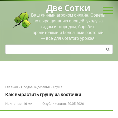
Перейти
Две Сотки
к
контенту
Ваш личный агроном онлайн. Советы
по выращиванию овощей, уходу за
садом и огородом, борьбе с
вредителями и болезнями растений
— всё для богатого урожая.
Поиск:
Главная
»
Плодовые деревья
»
Груша
Как вырастить грушу из косточки
На чтение:
16 мин
Опубликовано:
20.05.2026