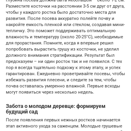
Глубина посева должна быть небольшой – около 1-2 см.
Разместите косточки на расстоянии 3-5 см друг от друга,
чтобы у каждого ростка было достаточно места для
развития. После посева аккуратно полейте почву и
накройте емкость пленкой или стеклом, создавая мини-
тепличку. Это поможет поддерживать оптимальную
влажность и температуру (около 20-25°C), необходимые
для прорастания. Помните, когда я впервые решил
попробовать вырастить грушу из косточки, не уделил
должного внимания стратификации. Результат был
предсказуем – ни один росток так и не появился. С тех
пор я всегда тщательно подхожу к этому этапу, и успех
гарантирован. Ежедневно проветривайте посевы, чтобы
избежать развития плесени, и следите за тем, чтобы
почва оставалась умеренно влажной. Первые всходы
могут появиться через несколько недель.
Забота о молодом деревце: формируем
будущий сад
После появления первых нежных ростков начинается
этап активного ухода за саженцем. Молодые грушевые