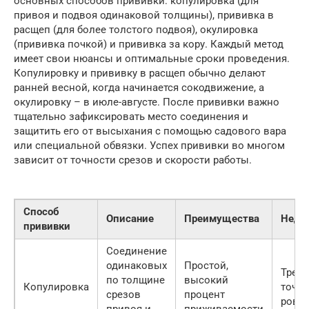
основных способов прививки: копулировка (для
привоя и подвоя одинаковой толщины), прививка в
расщеп (для более толстого подвоя), окулировка
(прививка почкой) и прививка за кору. Каждый метод
имеет свои нюансы и оптимальные сроки проведения.
Копулировку и прививку в расщеп обычно делают
ранней весной, когда начинается сокодвижение, а
окулировку – в июле-августе. После прививки важно
тщательно зафиксировать место соединения и
защитить его от высыхания с помощью садового вара
или специальной обвязки. Успех прививки во многом
зависит от точности срезов и скорости работы.
Способ
Описание
Преимущества
Недо
прививки
Соединение
одинаковых
Простой,
Требу
по толщине
высокий
Копулировка
точны
срезов
процент
ровн