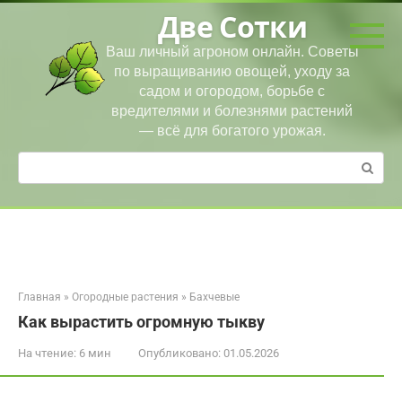
Перейти
Две Сотки
к
контенту
Ваш личный агроном онлайн. Советы
по выращиванию овощей, уходу за
садом и огородом, борьбе с
вредителями и болезнями растений
— всё для богатого урожая.
Поиск:
Главная
»
Огородные растения
»
Бахчевые
Как вырастить огромную тыкву
На чтение:
6 мин
Опубликовано:
01.05.2026