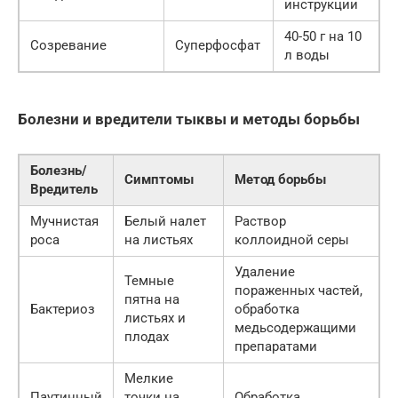
инструкции
40-50 г на 10
Созревание
Суперфосфат
л воды
Болезни и вредители тыквы и методы борьбы
Болезнь/
Симптомы
Метод борьбы
Вредитель
Мучнистая
Белый налет
Раствор
роса
на листьях
коллоидной серы
Удаление
Темные
пораженных частей,
пятна на
Бактериоз
обработка
листьях и
медьсодержащими
плодах
препаратами
Мелкие
Паутинный
точки на
Обработка