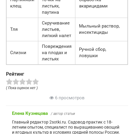
клещ
листьях,
акарицидами
паутина
Скручивание
Мыльный раствор,
Тля
листьев,
инсектициды
липкий налет
Повреждения
Ручной сбор,
Слизни
на плодах и
ловушки
листьях
Рейтинг
( Пока оценок нет )
6 просмотров
Елена Кузнецова
/ автор статьи
Главный редактор 2sotki.ru. Садовод-практик с 18-
летним опытом, специалист по выращиванию овощей
и ягодных культур в условиях средней полосы России.