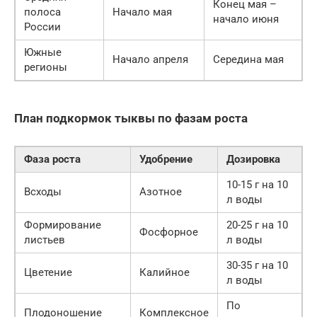
Конец мая –
полоса
Начало мая
начало июня
России
Южные
Начало апреля
Середина мая
регионы
План подкормок тыквы по фазам роста
Фаза роста
Удобрение
Дозировка
10-15 г на 10
Всходы
Азотное
л воды
Формирование
20-25 г на 10
Фосфорное
листьев
л воды
30-35 г на 10
Цветение
Калийное
л воды
По
Плодоношение
Комплексное