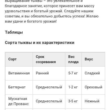
Выращивание тыквы – это увлекательное и
благодарное занятие, которое принесет вам массу
удовольствия и богатый урожай. Следуйте нашим
советам, и вы обязательно добьетесь успеха! Желаю
вам удачи и богатого урожая!
Таблицы
Сорта тыквы и их характеристики
Срок
Вес
Сорт
Вкус
созревания
плода
Витаминная
Ранний
5-7 кг
Сладкий
Баттернат
Среднеспелый
1-2 кг
Ореховый
Мускатная
Среднеспелый
3-5 кг
Нежный
де Прованс