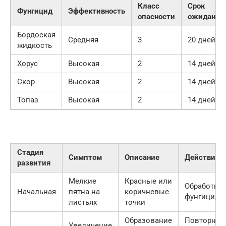
Класс
Срок
Фунгицид
Эффективность
опасности
ожидания
Бордоская
Средняя
3
20 дней
жидкость
Хорус
Высокая
2
14 дней
Скор
Высокая
2
14 дней
Топаз
Высокая
2
14 дней
Стадия
Симптом
Описание
Действия
развития
Мелкие
Красные или
Обработка
Начальная
пятна на
коричневые
фунгицидо
листьях
точки
Образование
Повторная
Увеличение