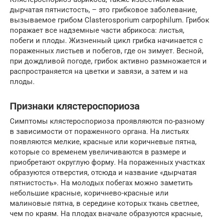
дырчатая пятнистость, – это грибковое заболевание,
вызываемое грибом Clasterosporium carpophilum. Грибок
поражает все надземные части абрикоса: листья,
побеги и плоды. Жизненный цикл грибка начинается с
пораженных листьев и побегов, где он зимует. Весной,
при дождливой погоде, грибок активно размножается и
распространяется на цветки и завязи, а затем и на
плоды.
Признаки клястероспориоза
Симптомы клястероспориоза проявляются по-разному
в зависимости от пораженного органа. На листьях
появляются мелкие, красные или коричневые пятна,
которые со временем увеличиваются в размере и
приобретают округлую форму. На пораженных участках
образуются отверстия, отсюда и название «дырчатая
пятнистость». На молодых побегах можно заметить
небольшие красные, коричнево-красные или
малиновые пятна, в середине которых ткань светлее,
чем по краям. На плодах вначале образуются красные,