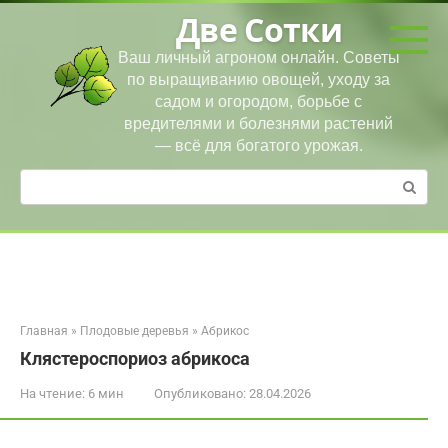
Перейти
Две Сотки
к
контенту
Ваш личный агроном онлайн. Советы
по выращиванию овощей, уходу за
садом и огородом, борьбе с
вредителями и болезнями растений
— всё для богатого урожая.
Поиск:
Главная
»
Плодовые деревья
»
Абрикос
Клястероспориоз абрикоса
На чтение:
6 мин
Опубликовано:
28.04.2026