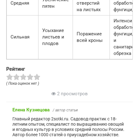
Средняя
отверстий
обработка
пятен
на листьях
фунгицидо
Интенсивн
обработка
Усыхание
Поражение
фунгицидо
Сильная
листьев и
всей кроны
и
плодов
санитарная
обрезка
Рейтинг
( Пока оценок нет )
2 просмотров
Елена Кузнецова
/ автор статьи
Главный редактор 2sotki.ru. Садовод-практик с 18-
летним опытом, специалист по выращиванию овощей
и ягодных культур в условиях средней полосы России.
Автор более 1000 статей о приусадебном хозяйстве.