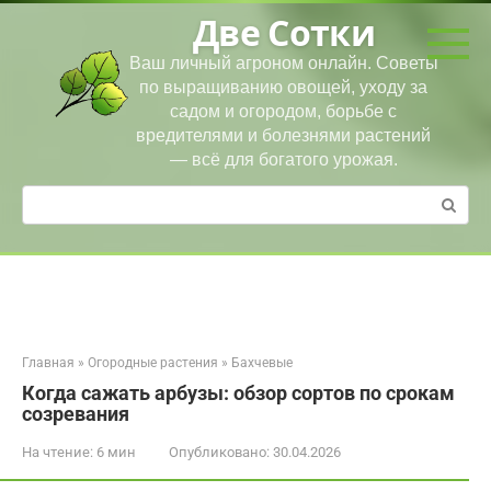
Перейти
Две Сотки
к
контенту
Ваш личный агроном онлайн. Советы
по выращиванию овощей, уходу за
садом и огородом, борьбе с
вредителями и болезнями растений
— всё для богатого урожая.
Поиск:
Главная
»
Огородные растения
»
Бахчевые
Когда сажать арбузы: обзор сортов по срокам
созревания
На чтение:
6 мин
Опубликовано:
30.04.2026