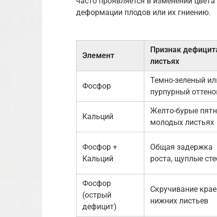
часто проявляется в изменении цвета 
деформации плодов или их гниению.
Признак дефицит
Элемент
листьях
Темно-зеленый ил
Фосфор
пурпурный оттено
Желто-бурые пятн
Кальций
молодых листьях
Фосфор +
Общая задержка
Кальций
роста, щуплые ст
Фосфор
Скручивание крае
(острый
нижних листьев
дефицит)