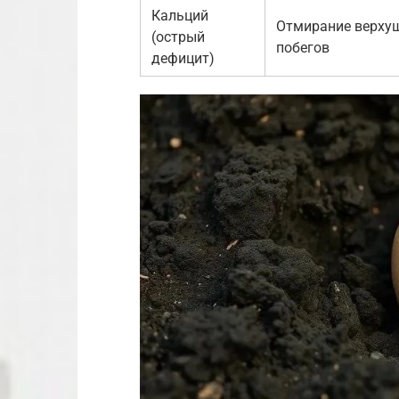
Кальций
Отмирание верху
(острый
побегов
дефицит)