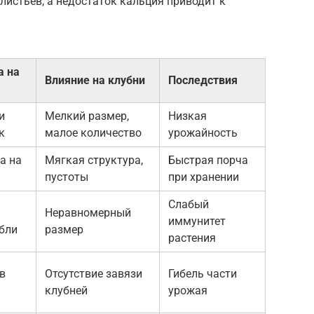
листьев, а недостаток кальция приводит к
а на
Влияние на клубни
Последствия
и
Мелкий размер,
Низкая
к
малое количество
урожайность
а на
Мягкая структура,
Быстрая порча
пустоты
при хранении
Слабый
Неравномерный
иммунитет
ебли
размер
растения
в
Отсутствие завязи
Гибель части
клубней
урожая