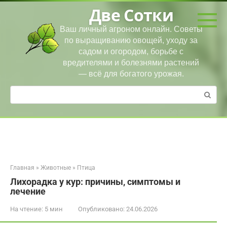
Перейти
Две Сотки
к
контенту
Ваш личный агроном онлайн. Советы
по выращиванию овощей, уходу за
садом и огородом, борьбе с
вредителями и болезнями растений
— всё для богатого урожая.
Поиск:
Главная
»
Животные
»
Птица
Лихорадка у кур: причины, симптомы и
лечение
На чтение:
5 мин
Опубликовано:
24.06.2026