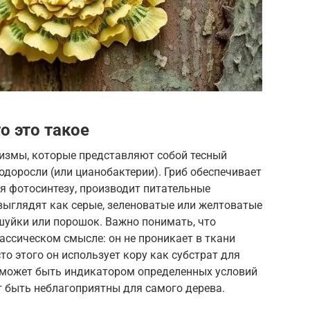
о это такое
измы, которые представляют собой тесный
одоросли (или цианобактерии). Гриб обеспечивает
ря фотосинтезу, производит питательные
 выглядят как серые, зеленоватые или желтоватые
шуйки или порошок. Важно понимать, что
ассическом смысле: он не проникает в ткани
сто этого он использует кору как субстрат для
е может быть индикатором определенных условий
ут быть неблагоприятны для самого дерева.