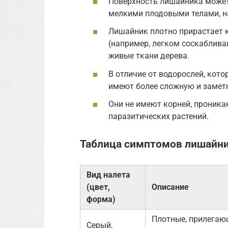
Поверхность лишайника может 
мелкими плодовыми телами, 
Лишайник плотно прирастает к
(например, легком соскаблива
живые ткани дерева.
В отличие от водорослей, кот
имеют более сложную и заметн
Они не имеют корней, проникаю
паразитических растений.
Таблица симптомов лишайни
Вид налета
(цвет,
Описание
форма)
Плотные, прилегаю
Серый,