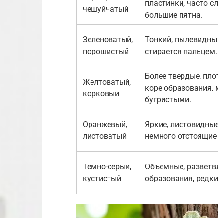
пластинки, часто с
чешуйчатый
большие пятна.
Зеленоватый,
Тонкий, пылевидный
порошистый
стирается пальцем.
Более твердые, пло
Желтоватый,
коре образования, 
корковый
бугристыми.
Оранжевый,
Яркие, листовидные
листоватый
немного отстоящие 
Темно-серый,
Объемные, разветв
кустистый
образования, редки