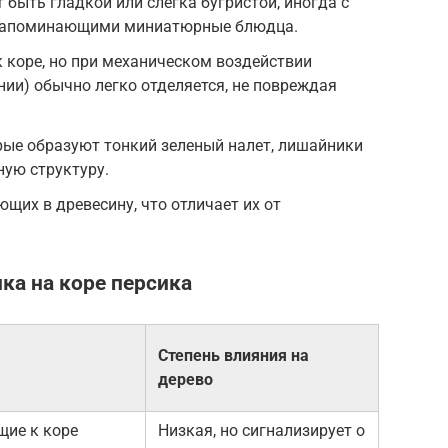
быть гладкой или слегка бугристой, иногда с
напоминающими миниатюрные блюдца.
 коре, но при механическом воздействии
нии) обычно легко отделяется, не повреждая
орые образуют тонкий зеленый налет, лишайники
ую структуру.
щих в древесину, что отличает их от
ка на коре персика
Степень влияния на
дерево
щие к коре
Низкая, но сигнализирует о