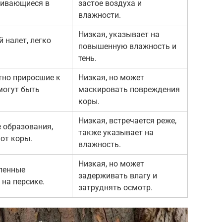
ливающиеся в
застое воздуха и
влажности.
Низкая, указывает на
 налет, легко
повышенную влажность и
тень.
тно приросшие к
Низкая, но может
могут быть
маскировать повреждения
коры.
Низкая, встречается реже,
 образования,
также указывает на
от коры.
влажность.
Низкая, но может
ленные
задерживать влагу и
 на персике.
затруднять осмотр.