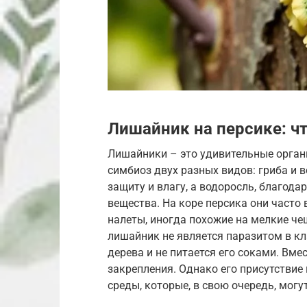
Лишайник на персике: чт
Лишайники – это удивительные орган
симбиоз двух разных видов: гриба и в
защиту и влагу, а водоросль, благода
вещества. На коре персика они часто
налеты, иногда похожие на мелкие че
лишайник не является паразитом в кл
дерева и не питается его соками. Вме
закрепления. Однако его присутстви
среды, которые, в свою очередь, мог