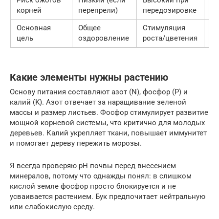
Риск ожогов
Низкий (если
Высокий при
Ни
корней
перепрели)
передозировке
Основная
Общее
Стимуляция
Ус
цель
оздоровление
роста/цветения
хл
Какие элементы нужны растению
Основу питания составляют азот (N), фосфор (P) и
калий (K). Азот отвечает за наращивание зеленой
массы и размер листьев. Фосфор стимулирует развитие
мощной корневой системы, что критично для молодых
деревьев. Калий укрепляет ткани, повышает иммунитет
и помогает дереву пережить морозы.
Я всегда проверяю pH почвы перед внесением
минералов, потому что однажды понял: в слишком
кислой земле фосфор просто блокируется и не
усваивается растением. Бук предпочитает нейтральную
или слабокислую среду.