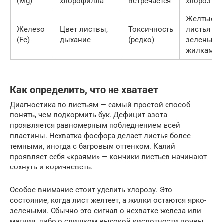
(Mg)
хлорофилла
встречается
хлороз
Желтые
Железо
Цвет листвы,
Токсичность
листья с
(Fe)
дыхание
(редко)
зеленым
жилками
Как определить, что не хватает
Диагностика по листьям — самый простой способ
понять, чем подкормить бук. Дефицит азота
проявляется равномерным побледнением всей
пластины. Нехватка фосфора делает листья более
темными, иногда с багровым оттенком. Калий
проявляет себя «краями» — кончики листьев начинают
сохнуть и коричневеть.
Особое внимание стоит уделить хлорозу. Это
состояние, когда лист желтеет, а жилки остаются ярко-
зелеными. Обычно это сигнал о нехватке железа или
магния, либо о слишком высокой кислотности почвы,