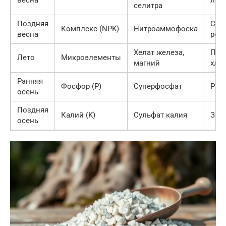
весна
лис
селитра
Поздняя
Сба
Комплекс (NPK)
Нитроаммофоска
весна
рос
Хелат железа,
Про
Лето
Микроэлементы
магний
хло
Ранняя
Фосфор (P)
Суперфосфат
Раз
осень
Поздняя
Калий (K)
Сульфат калия
Зим
осень