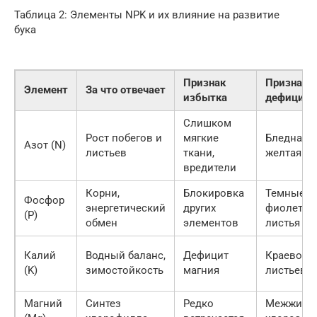
Таблица 2: Элементы NPK и их влияние на развитие
бука
Признак
Признак
Элемент
За что отвечает
избытка
дефицита
Слишком
Рост побегов и
мягкие
Бледная,
Азот (N)
листьев
ткани,
желтая ли
вредители
Корни,
Блокировка
Темные, п
Фосфор
энергетический
других
фиолетов
(P)
обмен
элементов
листья
Калий
Водный баланс,
Дефицит
Краевой 
(K)
зимостойкость
магния
листьев
Магний
Синтез
Редко
Межжилк