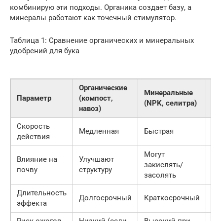
комбинирую эти подходы. Органика создает базу, а
минералы работают как точечный стимулятор.
Таблица 1: Сравнение органических и минеральных
удобрений для бука
Органические
Минеральные
Ми
Параметр
(компост,
(NPK, селитра)
(х
навоз)
Скорость
Медленная
Быстрая
Оч
действия
Могут
Влияние на
Улучшают
закислять/
Не
почву
структуру
засолять
Длительность
Долгосрочный
Краткосрочный
Ср
эффекта