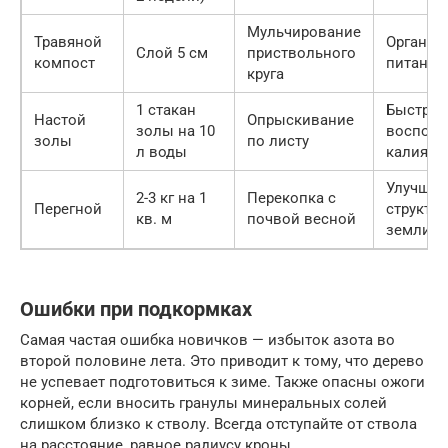
Мульчирование
Травяной
Органич
Слой 5 см
приствольного
компост
питание
круга
1 стакан
Быстрое
Настой
Опрыскивание
золы на 10
восполн
золы
по листу
л воды
калия
Улучшен
2-3 кг на 1
Перекопка с
Перегной
структу
кв. м
почвой весной
земли
Ошибки при подкормках
Самая частая ошибка новичков — избыток азота во
второй половине лета. Это приводит к тому, что дерево
не успевает подготовиться к зиме. Также опасны ожоги
корней, если вносить гранулы минеральных солей
слишком близко к стволу. Всегда отступайте от ствола
на расстояние, равное радиусу кроны.