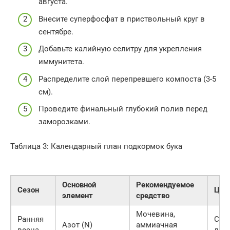
августа.
Внесите суперфосфат в приствольный круг в
сентябре.
Добавьте калийную селитру для укрепления
иммунитета.
Распределите слой перепревшего компоста (3-5
см).
Проведите финальный глубокий полив перед
заморозками.
Таблица 3: Календарный план подкормок бука
Основной
Рекомендуемое
Сезон
Цел
элемент
средство
Мочевина,
Ранняя
Стар
Азот (N)
аммиачная