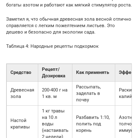
богаты азотом и работают как мягкий стимулятор роста.
Заметил я, что обычная древесная зола весной отлично
справляется с легким пожелтением листьев. Это
дешево и безопасно для экологии сада.
Таблица 4: Народные рецепты подкормок
Рецепт/
Средство
Как применять
Эффект
Дозировка
Рассыпать,
Древесная
200-400 г на
Раскисл
заделать в
зола
1 кв. м
калий
почву
1 кг травы
на 10 л
Разбавить 1:10,
Азотны
Настой
воды
полить под
толчок,
крапивы
(настаивать
корень
иммунит
2 недели)