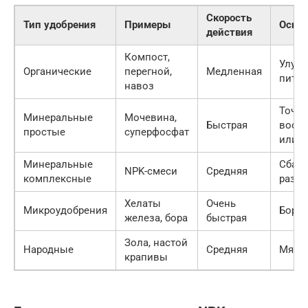
Скорость
Тип удобрения
Примеры
Основ
действия
Компост,
Улучш
Органические
перегной,
Медленная
пита
навоз
Точеч
Минеральные
Мочевина,
Быстрая
воспо
простые
суперфосфат
или K
Минеральные
Сбал
NPK-смеси
Средняя
комплексные
разви
Хелаты
Очень
Микроудобрения
Борьб
железа, бора
быстрая
Зола, настой
Народные
Средняя
Мягка
крапивы