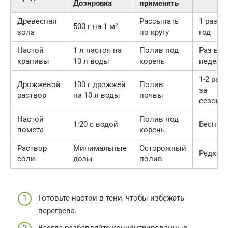
Дозировка
применять
Древесная
Рассыпать
1 раз в
500 г на 1 м²
зола
по кругу
год
Настой
1 л настоя на
Полив под
Раз в 2
крапивы
10 л воды
корень
недели
1-2 раза
Дрожжевой
100 г дрожжей
Полив
за
раствор
на 10 л воды
почвы
сезон
Настой
Полив под
1:20 с водой
Весной
пометa
корень
Раствор
Минимальные
Осторожный
Редко
соли
дозы
полив
Готовьте настои в тени, чтобы избежать
перегрева.
Всегда разбавляйте концентрированные