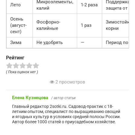
Микроэлементы,
Поддержка,
Лето
1-2 раза
калий
защита от ж
Осень
Фосфорно-
Зимостойкос
(август-
1 раз
калийные
корни
сент)
Зима
Не удобрять
—
Период поко
Рейтинг
( Пока оценок нет )
2 просмотров
Елена Кузнецова
/ автор статьи
Главный редактор 2sotki.ru. Садовод-практик с 18-
летним опытом, специалист по выращиванию овощей
и ягодных культур в условиях средней полосы России.
Автор более 1000 статей о приусадебном хозяйстве.