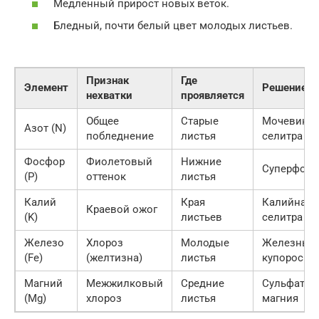
Медленный прирост новых веток.
Бледный, почти белый цвет молодых листьев.
Признак
Где
Элемент
Решение
нехватки
проявляется
Общее
Старые
Мочевина,
Азот (N)
побледнение
листья
селитра
Фосфор
Фиолетовый
Нижние
Суперфосф
(P)
оттенок
листья
Калий
Края
Калийная
Краевой ожог
(K)
листьев
селитра
Железо
Хлороз
Молодые
Железный
(Fe)
(желтизна)
листья
купорос
Магний
Межжилковый
Средние
Сульфат
(Mg)
хлороз
листья
магния