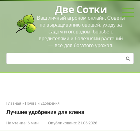
Перейти
Две Сотки
к
контенту
Ваш личный агроном онлайн. Советы
по выращиванию овощей, уходу за
садом и огородом, борьбе с
вредителями и болезнями растений
— всё для богатого урожая.
Поиск:
Главная
»
Почва и удобрения
Лучшие удобрения для клена
На чтение:
6 мин
Опубликовано:
21.06.2026