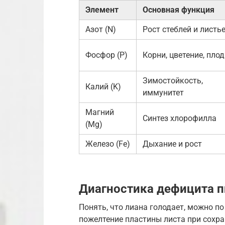
Элемент
Основная функция
Азот (N)
Рост стеблей и листь
Фосфор (P)
Корни, цветение, пло
Зимостойкость,
Калий (K)
иммунитет
Магний
Синтез хлорофилла
(Mg)
Железо (Fe)
Дыхание и рост
Диагностика дефицита 
Понять, что лиана голодает, можно п
пожелтение пластины листа при сохра