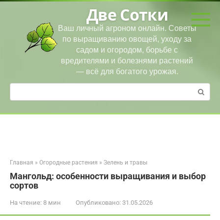
Перейти
Две Сотки
к
контенту
Ваш личный агроном онлайн. Советы
по выращиванию овощей, уходу за
садом и огородом, борьбе с
вредителями и болезнями растений
— всё для богатого урожая.
Поиск:
Главная
»
Огородные растения
»
Зелень и травы
Мангольд: особенности выращивания и выбор
сортов
На чтение:
8 мин
Опубликовано:
31.05.2026