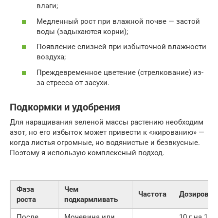
влаги;
Медленный рост при влажной почве — застой
воды (задыхаются корни);
Появление слизней при избыточной влажности
воздуха;
Преждевременное цветение (стрелкование) из-
за стресса от засухи.
Подкормки и удобрения
Для наращивания зеленой массы растению необходим
азот, но его избыток может привести к «жированию» —
когда листья огромные, но водянистые и безвкусные.
Поэтому я использую комплексный подход.
Фаза
Чем
Частота
Дозировка
роста
подкармливать
После
Мочевина или
10 г на 10