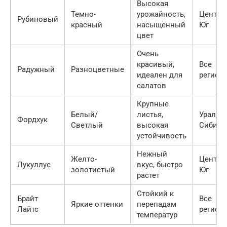
Высокая
Темно-
урожайность,
Центр,
Рубиновый
красный
насыщенный
Юг
цвет
Очень
красивый,
Все
Радужный
Разноцветные
идеален для
регион
салатов
Крупные
Белый/
листья,
Урал,
Фордхук
Светлый
высокая
Сибирь
устойчивость
Нежный
Желто-
Центр,
Лукуллус
вкус, быстро
золотистый
Юг
растет
Стойкий к
Брайт
Все
Яркие оттенки
перепадам
Лайтс
регион
температур