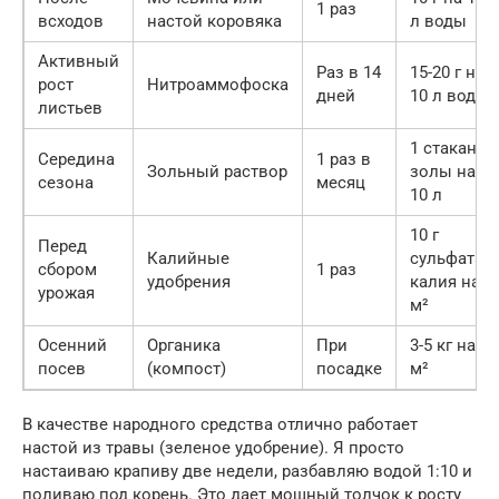
1 раз
всходов
настой коровяка
л воды
Активный
Раз в 14
15-20 г на
рост
Нитроаммофоска
дней
10 л воды
листьев
1 стакан
Середина
1 раз в
Зольный раствор
золы на
сезона
месяц
10 л
10 г
Перед
Калийные
сульфата
сбором
1 раз
удобрения
калия на
урожая
м²
Осенний
Органика
При
3-5 кг на
посев
(компост)
посадке
м²
В качестве народного средства отлично работает
настой из травы (зеленое удобрение). Я просто
настаиваю крапиву две недели, разбавляю водой 1:10 и
поливаю под корень. Это дает мощный толчок к росту