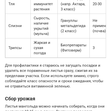
Тля
иммунитет
(напр. Актара,
20-30
растения
3 класс)
Сырость,
Грануллы
Не
наличие
Слизни
метальдегида
применим
укрытий
(2 класс)
(почва)
(мульча)
Жаркая и
Биопрепараты
Трипсы
сухая
3
(Фитоверм)
погода
Для профилактики я стараюсь не загущать посадки и
удалять все пораженные листья сразу, сжигая их за
пределами участка. Если используете химию, строго
соблюдайте класс опасности и сроки ожидания, чтобы
не отравиться витаминной зеленью.
Сбор урожая
Листья мангольда можно начинать собирать, когда они