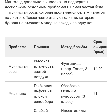
Мангольд довольно вынослив, но подвержен
нескольким основным проблемам. Самая частая беда
— мучнистая роса, которая проявляется белым налетом
на листьях. Также часто атакуют слизни, которые
буквально съедают молодые всходы за одну ночь.
Срок
Проблема
Причина
Метод борьбы
ожидания
(дней)
Высокая
Фунгициды
Мучнистая
влажность,
(напр. Топаз, 3
14-20
роса
застой
класс)
воздуха
Грибковая
Обработка
инфекция,
медным
Ржавчина
21
плохой
купоросом (3
севооборот
класс)
Слабый
Инсектициды