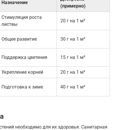
Назначение
(примерно)
Стимуляция роста
20 г на 1 м²
листвы
Общее развитие
30 г на 1 м²
Поддержка цветения
15 г на 1 м²
Укрепление корней
20 г на 1 м²
Подготовка к зиме
40 г на 1 м²
ка
стений необходимо для их здоровья. Санитарная