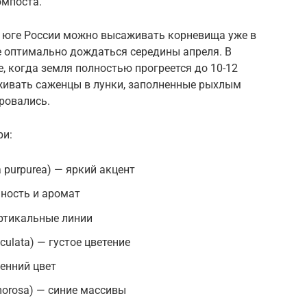
омпоста.
а юге России можно высаживать корневища уже в
ле оптимально дождаться середины апреля. В
, когда земля полностью прогреется до 10-12
живать саженцы в лунки, заполненные рыхлым
ровались.
ри:
 purpurea) — яркий акцент
ность и аромат
ертикальные линии
culata) — густое цветение
сенний цвет
orosa) — синие массивы