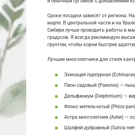
и обычный суглинок с добавлением к
Сроки посадки зависят от региона. Н
марте. В центральной части и на Ура
Сибири лучше проводить работы в мае
градусов. Я всегда рекомендую выса
грунтом, чтобы корни быстрее адапти
Лучшие многолетники для стиля кант
Эхинацея пурпурная (Echinacea
Пион садовый (Paeonia) — пыш
Дельфиниум (Delphinium) — в
Флокс метельчатый (Phlox pani
Астра многолетняя (Aster) — о
Шалфей дубравный (Salvia nem