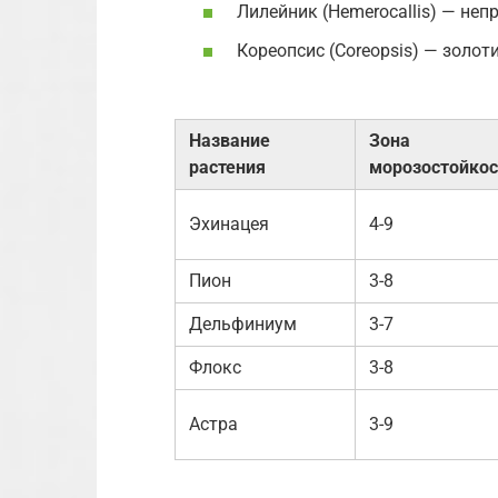
Лилейник (Hemerocallis) — неп
Кореопсис (Coreopsis) — золот
Название
Зона
растения
морозостойкос
Эхинацея
4-9
Пион
3-8
Дельфиниум
3-7
Флокс
3-8
Астра
3-9