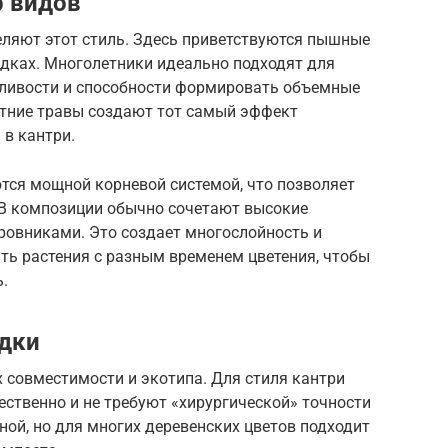
р видов
еляют этот стиль. Здесь приветствуются пышные
адках. Многолетники идеально подходят для
сливости и способности формировать объемные
етние травы создают тот самый эффект
 в кантри.
тся мощной корневой системой, что позволяет
 В композиции обычно сочетают высокие
ровниками. Это создает многослойность и
ть растения с разным временем цветения, чтобы
.
адки
х совместимости и экотипа. Для стиля кантри
ественно и не требуют «хирургической» точности
ной, но для многих деревенских цветов подходит