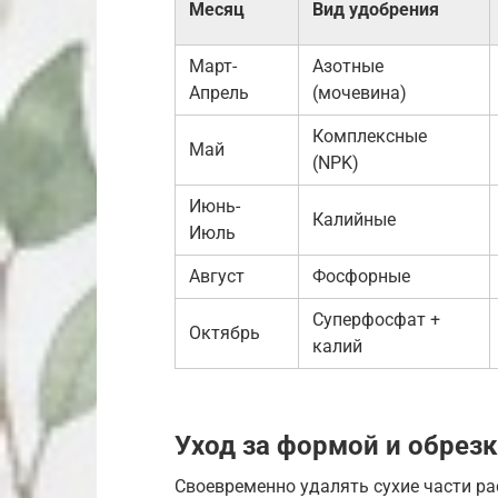
Месяц
Вид удобрения
Март-
Азотные
Апрель
(мочевина)
Комплексные
Май
(NPK)
Июнь-
Калийные
Июль
Август
Фосфорные
Суперфосфат +
Октябрь
калий
Уход за формой и обрез
Своевременно удалять сухие части ра