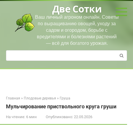
Перейти
Две Сотки
к
контенту
Ваш личный агроном онлайн. Советы
по выращиванию овощей, уходу за
садом и огородом, борьбе с
вредителями и болезнями растений
— всё для богатого урожая.
Поиск:
Главная
»
Плодовые деревья
»
Груша
Мульчирование приствольного круга груши
На чтение:
6 мин
Опубликовано:
22.05.2026