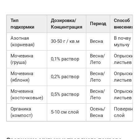
Тип
Дозировка/
Способ
Период
подкормки
Концентрация
внесения
Азотная
В почву по
30-50 г / кв.м
Весна
(корневая)
мульчу
Мочевина
Весна/
Опрыскива
0,1% раствор
(груша)
Лето
листьев
Мочевина
Весна/
Опрыскива
0,2% раствор
(яблоня)
Лето
листьев
Мочевина
Весна/
Опрыскива
0,5% раствор
(косточковые)
Лето
листьев
Органика
Осень/
Поверхнос
5-10 см слой
(компост)
Весна
слой