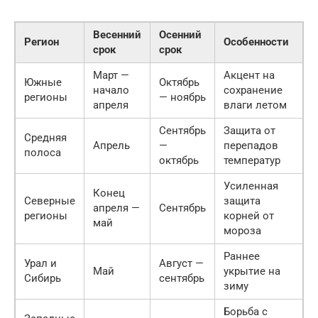
Весенний
Осенний
Регион
Особенности
срок
срок
Март —
Акцент на
Южные
Октябрь
начало
сохранение
регионы
— ноябрь
апреля
влаги летом
Сентябрь
Защита от
Средняя
Апрель
—
перепадов
полоса
октябрь
температур
Усиленная
Конец
Северные
защита
апреля —
Сентябрь
регионы
корней от
май
мороза
Раннее
Урал и
Август —
Май
укрытие на
Сибирь
сентябрь
зиму
Борьба с