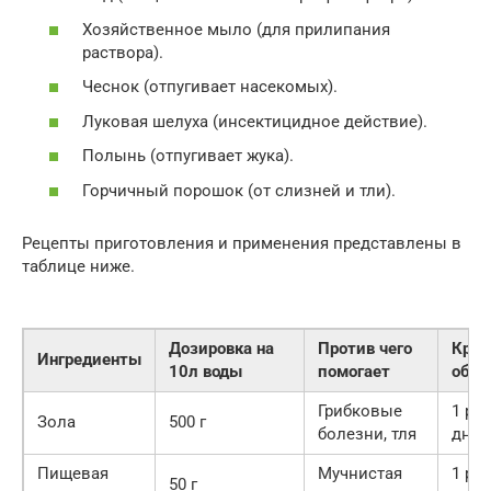
Хозяйственное мыло (для прилипания
раствора).
Чеснок (отпугивает насекомых).
Луковая шелуха (инсектицидное действие).
Полынь (отпугивает жука).
Горчичный порошок (от слизней и тли).
Рецепты приготовления и применения представлены в
таблице ниже.
Дозировка на
Против чего
Крат
Ингредиенты
10л воды
помогает
обра
Грибковые
1 раз
Зола
500 г
болезни, тля
дней
Пищевая
Мучнистая
1 раз
50 г