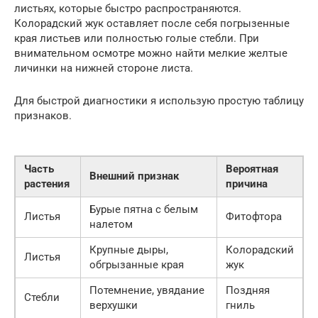
листьях, которые быстро распространяются.
Колорадский жук оставляет после себя погрызенные
края листьев или полностью голые стебли. При
внимательном осмотре можно найти мелкие желтые
личинки на нижней стороне листа.
Для быстрой диагностики я использую простую таблицу
признаков.
Часть
Вероятная
Внешний признак
растения
причина
Бурые пятна с белым
Листья
Фитофтора
налетом
Крупные дыры,
Колорадский
Листья
обгрызанные края
жук
Потемнение, увядание
Поздняя
Стебли
верхушки
гниль