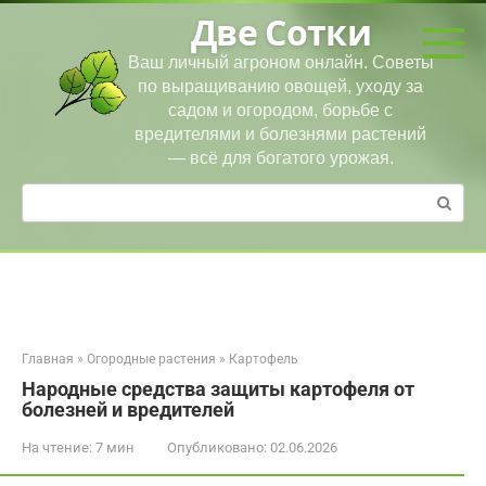
Перейти
Две Сотки
к
контенту
Ваш личный агроном онлайн. Советы
по выращиванию овощей, уходу за
садом и огородом, борьбе с
вредителями и болезнями растений
— всё для богатого урожая.
Поиск:
Главная
»
Огородные растения
»
Картофель
Народные средства защиты картофеля от
болезней и вредителей
На чтение:
7 мин
Опубликовано:
02.06.2026