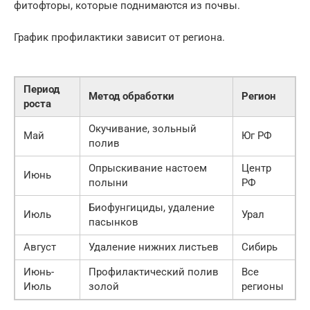
фитофторы, которые поднимаются из почвы.
График профилактики зависит от региона.
Период
Метод обработки
Регион
роста
Окучивание, зольный
Май
Юг РФ
полив
Опрыскивание настоем
Центр
Июнь
полыни
РФ
Биофунгициды, удаление
Июль
Урал
пасынков
Август
Удаление нижних листьев
Сибирь
Июнь-
Профилактический полив
Все
Июль
золой
регионы