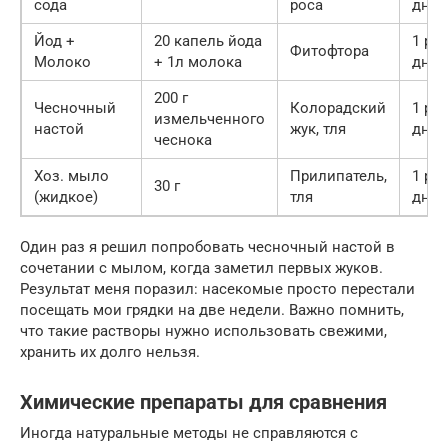
сода
роса
дней
Йод +
20 капель йода
1 раз
Фитофтора
Молоко
+ 1л молока
дней
200 г
Чесночный
Колорадский
1 раз
измельченного
настой
жук, тля
дней
чеснока
Хоз. мыло
Прилипатель,
1 раз
30 г
(жидкое)
тля
дней
Один раз я решил попробовать чесночный настой в
сочетании с мылом, когда заметил первых жуков.
Результат меня поразил: насекомые просто перестали
посещать мои грядки на две недели. Важно помнить,
что такие растворы нужно использовать свежими,
хранить их долго нельзя.
Химические препараты для сравнения
Иногда натуральные методы не справляются с