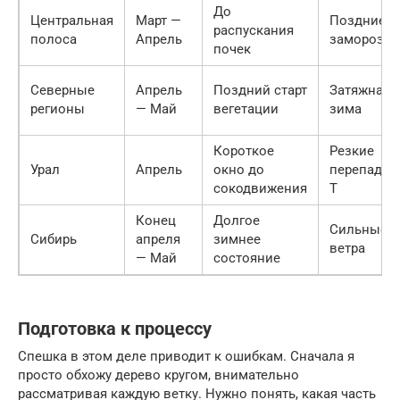
До
Центральная
Март —
Поздние
распускания
полоса
Апрель
заморозки
почек
Северные
Апрель
Поздний старт
Затяжная
регионы
— Май
вегетации
зима
Короткое
Резкие
Урал
Апрель
окно до
перепады
сокодвижения
Т
Конец
Долгое
Сильные
Сибирь
апреля
зимнее
ветра
— Май
состояние
Подготовка к процессу
Спешка в этом деле приводит к ошибкам. Сначала я
просто обхожу дерево кругом, внимательно
рассматривая каждую ветку. Нужно понять, какая часть