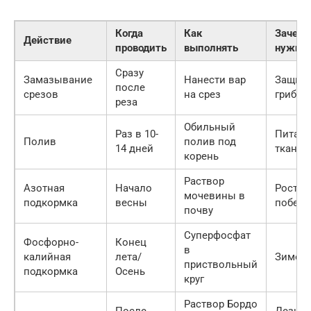
Когда
Как
Зачем 
Действие
проводить
выполнять
нужно
Сразу
Замазывание
Нанести вар
Защита
после
срезов
на срез
грибка
реза
Обильный
Раз в 10-
Питан
Полив
полив под
14 дней
тканей
корень
Раствор
Азотная
Начало
Рост н
мочевины в
подкормка
весны
побего
почву
Суперфосфат
Фосфорно-
Конец
в
калийная
лета/
Зимост
приствольный
подкормка
Осень
круг
Раствор Бордо
После
Дезин