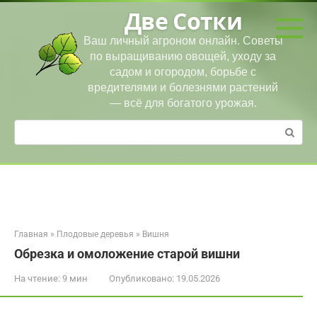
Перейти
Две Сотки
к
контенту
Ваш личный агроном онлайн. Советы
по выращиванию овощей, уходу за
садом и огородом, борьбе с
вредителями и болезнями растений
— всё для богатого урожая.
Поиск:
Главная
»
Плодовые деревья
»
Вишня
Обрезка и омоложение старой вишни
На чтение:
9 мин
Опубликовано:
19.05.2026