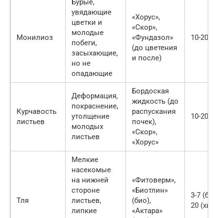
Бурые,
увядающие
«Хорус»,
цветки и
«Скор»,
молодые
Монилиоз
«Фундазол»
10-20
побеги,
(до цветения
засыхающие,
и после)
но не
опадающие
Бордоская
Деформация,
жидкость (до
покраснение,
Курчавость
распускания
утолщение
10-20
листьев
почек),
молодых
«Скор»,
листьев
«Хорус»
Мелкие
насекомые
на нижней
«Фитоверм»,
стороне
«Биотлин»
3-7 (био
Тля
листьев,
(био),
20 (хим
липкие
«Актара»