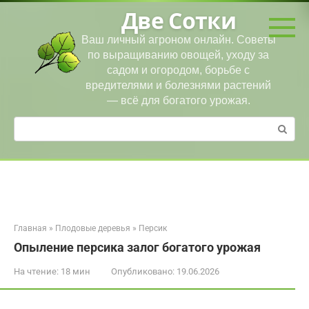
Перейти
Две Сотки
к
контенту
Ваш личный агроном онлайн. Советы
по выращиванию овощей, уходу за
садом и огородом, борьбе с
вредителями и болезнями растений
— всё для богатого урожая.
Поиск:
Главная
»
Плодовые деревья
»
Персик
Опыление персика залог богатого урожая
На чтение:
18 мин
Опубликовано:
19.06.2026