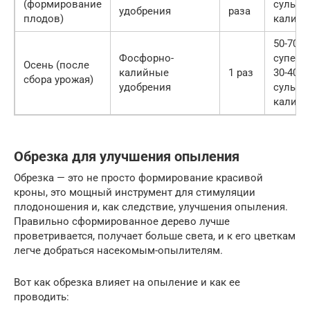
(формирование
сульфа
удобрения
раза
плодов)
калия
50-70 г
Фосфорно-
суперф
Осень (после
калийные
1 раз
30-40 г
сбора урожая)
удобрения
сульфа
калия
Обрезка для улучшения опыления
Обрезка — это не просто формирование красивой
кроны, это мощный инструмент для стимуляции
плодоношения и, как следствие, улучшения опыления.
Правильно сформированное дерево лучше
проветривается, получает больше света, и к его цветкам
легче добраться насекомым-опылителям.
Вот как обрезка влияет на опыление и как ее
проводить: