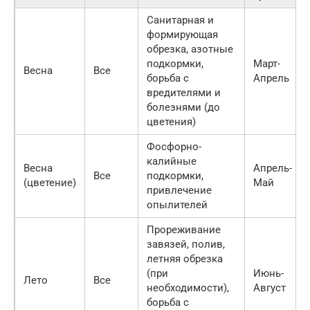
Санитарная и
формирующая
обрезка, азотные
подкормки,
Март-
Весна
Все
борьба с
Апрель
вредителями и
болезнями (до
цветения)
Фосфорно-
калийные
Весна
Апрель-
Все
подкормки,
(цветение)
Май
привлечение
опылителей
Прореживание
завязей, полив,
летняя обрезка
(при
Июнь-
Лето
Все
необходимости),
Август
борьба с