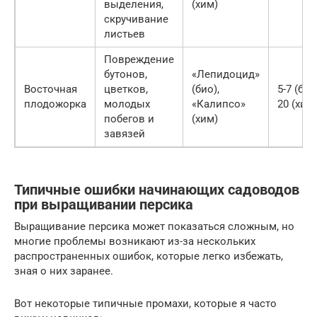
выделения,
(хим)
скручивание
листьев
Повреждение
бутонов,
«Лепидоцид»
Восточная
цветков,
(био),
5-7 (био
плодожорка
молодых
«Калипсо»
20 (хим
побегов и
(хим)
завязей
Типичные ошибки начинающих садоводов
при выращивании персика
Выращивание персика может показаться сложным, но
многие проблемы возникают из-за нескольких
распространенных ошибок, которые легко избежать,
зная о них заранее.
Вот некоторые типичные промахи, которые я часто