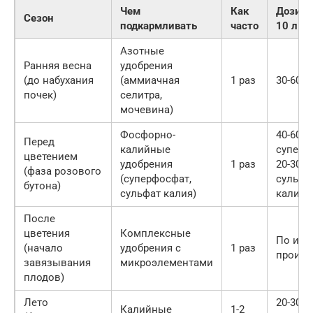
Чем
Как
Дозиро
Сезон
подкармливать
часто
10 л в
Азотные
Ранняя весна
удобрения
(до набухания
(аммиачная
1 раз
30-60 г
почек)
селитра,
мочевина)
Фосфорно-
40-60 г
Перед
калийные
суперф
цветением
удобрения
1 раз
20-30 г
(фаза розового
(суперфосфат,
сульфа
бутона)
сульфат калия)
калия
После
цветения
Комплексные
По инс
(начало
удобрения с
1 раз
произв
завязывания
микроэлементами
плодов)
Лето
20-30 г
Калийные
1-2