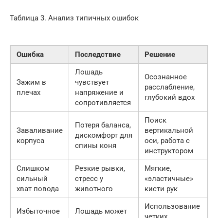
Таблица 3. Анализ типичных ошибок
Ошибка
Последствие
Решение
Лошадь
Осознанное
Зажим в
чувствует
расслабление,
плечах
напряжение и
глубокий вдох
сопротивляется
Поиск
Потеря баланса,
Заваливание
вертикальной
дискомфорт для
корпуса
оси, работа с
спины коня
инструктором
Слишком
Резкие рывки,
Мягкие,
сильный
стресс у
«эластичные»
хват повода
животного
кисти рук
Использование
Избыточное
Лошадь может
четких,