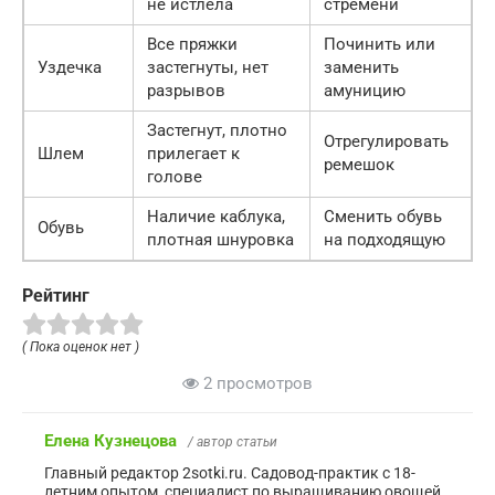
не истлела
стремени
Все пряжки
Починить или
Уздечка
застегнуты, нет
заменить
разрывов
амуницию
Застегнут, плотно
Отрегулировать
Шлем
прилегает к
ремешок
голове
Наличие каблука,
Сменить обувь
Обувь
плотная шнуровка
на подходящую
Рейтинг
( Пока оценок нет )
2 просмотров
Елена Кузнецова
/ автор статьи
Главный редактор 2sotki.ru. Садовод-практик с 18-
летним опытом, специалист по выращиванию овощей