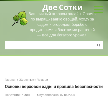
Перейти
Две Сотки
к
контенту
Ваш личный агроном онлайн. Советы
по выращиванию овощей, уходу за
садом и огородом, борьбе с
вредителями и болезнями растений
— всё для богатого урожая.
Поиск:
Главная
»
Животные
»
Лошади
Основы верховой езды и правила безопасности
На чтение:
7 мин
Опубликовано:
07.06.2026