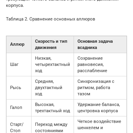
корпуса.
Таблица 2. Сравнение основных аллюров
Скорость и тип
Основная задача
Аллюр
движения
всадника
Низкая,
Сохранение
Шаг
четырехтактный
равновесия,
ход
расслабление
Средняя,
Синхронизация с
Рысь
двухтактный
ритмом, работа
ход
тазом
Высокая,
Удержание баланса,
Галоп
трехтактный ход
центровка корпуса
Четкое воздействие
Старт/
Переход между
шенкелем и
Стоп
состояниями