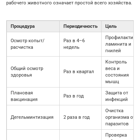
рабочего животного означает простой всего хозяйства.
Процедура
Периодичность
Цель
Профилактика
Осмотр копыт/
Раз в 4–6
ламинита и
расчистка
недель
гнилей
Контроль
Общий осмотр
веса и
Раз в квартал
здоровья
состояния
мышц
Плановая
Защита от
Раз в год
вакцинация
инфекций
Очистка
Дегельминтизация
2 раза в год
организма от
паразитов
Проверка