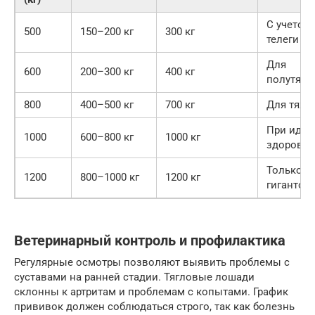
С учетом
500
150–200 кг
300 кг
телеги
Для
600
200–300 кг
400 кг
полутяж
800
400–500 кг
700 кг
Для тяже
При идеа
1000
600–800 кг
1000 кг
здоровье
Только д
1200
800–1000 кг
1200 кг
гигантов
Ветеринарный контроль и профилактика
Регулярные осмотры позволяют выявить проблемы с
суставами на ранней стадии. Тягловые лошади
склонны к артритам и проблемам с копытами. График
прививок должен соблюдаться строго, так как болезнь