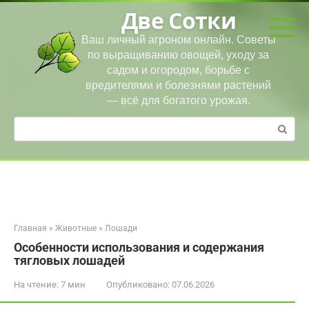
Перейти
Две Сотки
к
контенту
Ваш личный агроном онлайн. Советы
по выращиванию овощей, уходу за
садом и огородом, борьбе с
вредителями и болезнями растений
— всё для богатого урожая.
Поиск:
Главная
»
Животные
»
Лошади
Особенности использования и содержания
тягловых лошадей
На чтение:
7 мин
Опубликовано:
07.06.2026