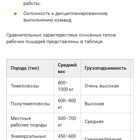
работы.
Склонность к дисциплинированному
выполнению команд.
Сравнительные характеристики основных типов
рабочих лошадей представлены в таблице.
Средний
Порода (тип)
Грузоподъемность
Вы
вес
800–
Тяжеловозы
Очень высокая
Ср
1000 кг
600–800
Полутяжеловозы
Высокая
Вы
кг
Местные
500–700
Оч
Средняя
рабочие породы
кг
вы
Универсальные
450–600
Средняя/Низкая
Вы