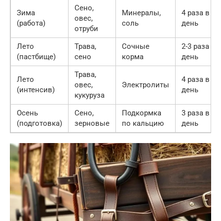
Сено,
Зима
Минералы,
4 раза в
овес,
(работа)
соль
день
отруби
Лето
Трава,
Сочные
2-3 раза в
(пастбище)
сено
корма
день
Трава,
Лето
4 раза в
овес,
Электролиты
(интенсив)
день
кукуруза
Осень
Сено,
Подкормка
3 раза в
(подготовка)
зерновые
по кальцию
день