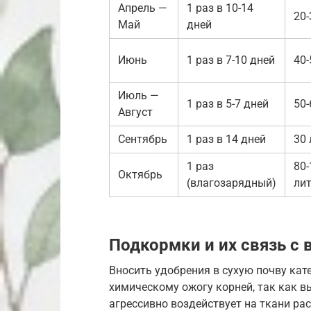
Апрель —
1 раз в 10-14
20-
Май
дней
Июнь
1 раз в 7-10 дней
40-
Июль —
1 раз в 5-7 дней
50-
Август
Сентябрь
1 раз в 14 дней
30 
1 раз
80-
Октябрь
(влагозарядный)
ли
Подкормки и их связь с
Вносить удобрения в сухую почву кат
химическому ожогу корней, так как в
агрессивно воздействует на ткани ра