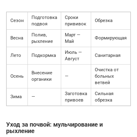
Подготовка
Сроки
З
Сезон
Обрезка
подвоя
прививок
у
Полив,
Март —
С
Весна
Формирующая
рыхление
Май
у
Июль —
Лето
Подкормка
Санитарная
Август
Очистка от
Внесение
О
Осень
—
больных
органики
Н
ветвей
Заготовка
Сильная
П
Зима
—
привоев
обрезка
с
Уход за почвой: мульчирование и
рыхление