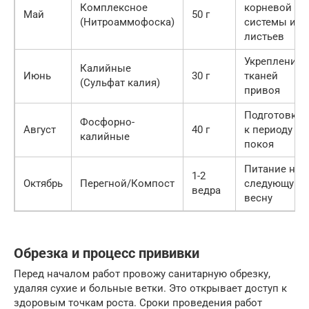
Комплексное
корневой
Май
50 г
(Нитроаммофоска)
системы и
листьев
Укрепление
Калийные
Июнь
30 г
тканей
(Сульфат калия)
привоя
Подготовка
Фосфорно-
Август
40 г
к периоду
калийные
покоя
Питание на
1-2
Октябрь
Перегной/Компост
следующую
ведра
весну
Обрезка и процесс прививки
Перед началом работ провожу санитарную обрезку,
удаляя сухие и больные ветки. Это открывает доступ к
здоровым точкам роста. Сроки проведения работ