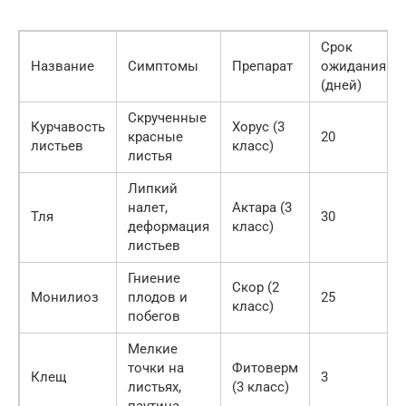
Срок
Название
Симптомы
Препарат
ожидания
(дней)
Скрученные
Курчавость
Хорус (3
красные
20
листьев
класс)
листья
Липкий
налет,
Актара (3
Тля
30
деформация
класс)
листьев
Гниение
Скор (2
Монилиоз
плодов и
25
класс)
побегов
Мелкие
точки на
Фитоверм
Клещ
3
листьях,
(3 класс)