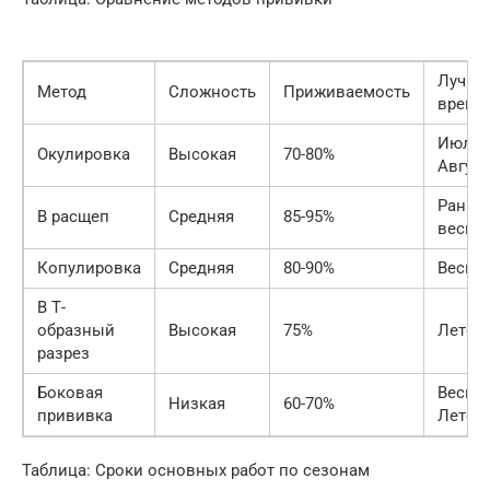
Лучше
Метод
Сложность
Приживаемость
время
Июль-
Окулировка
Высокая
70-80%
Август
Рання
В расщеп
Средняя
85-95%
весна
Копулировка
Средняя
80-90%
Весна
В Т-
образный
Высокая
75%
Лето
разрез
Боковая
Весна/
Низкая
60-70%
прививка
Лето
Таблица: Сроки основных работ по сезонам