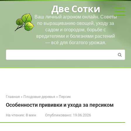
Перейти
Две Сотки
к
контенту
Ваш личный агроном онлайн. Советы
по выращиванию овощей, уходу за
садом и огородом, борьбе с
вредителями и болезнями растений
— всё для богатого урожая.
Поиск:
Главная
»
Плодовые деревья
»
Персик
Особенности прививки и ухода за персиком
На чтение:
8 мин
Опубликовано:
19.06.2026