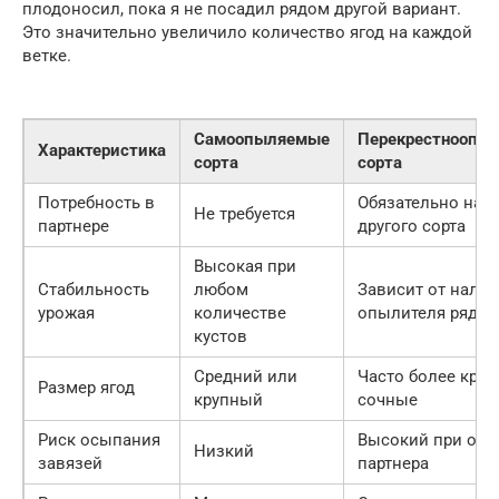
плодоносил, пока я не посадил рядом другой вариант.
Это значительно увеличило количество ягод на каждой
ветке.
Самоопыляемые
Перекрестноопы
Характеристика
сорта
сорта
Потребность в
Обязательно нал
Не требуется
партнере
другого сорта
Высокая при
Стабильность
любом
Зависит от нали
урожая
количестве
опылителя рядо
кустов
Средний или
Часто более круп
Размер ягод
крупный
сочные
Риск осыпания
Высокий при отс
Низкий
завязей
партнера