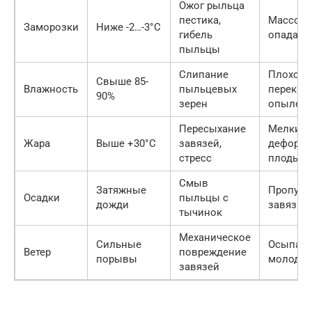
Ожог рыльца
пестика,
Массово
Заморозки
Ниже -2…-3°C
гибель
опадани
пыльцы
Слипание
Плохое
Свыше 85-
Влажность
пыльцевых
перекре
90%
зерен
опылен
Пересыхание
Мелкие 
Жара
Выше +30°C
завязей,
деформ
стресс
плоды
Смыв
Затяжные
Пропуск
Осадки
пыльцы с
дожди
завязыв
тычинок
Механическое
Сильные
Осыпан
Ветер
повреждение
порывы
молодых
завязей