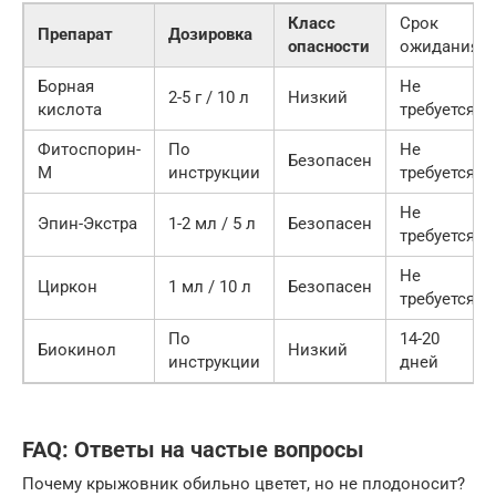
Класс
Срок
Препарат
Дозировка
опасности
ожидания
Борная
Не
2-5 г / 10 л
Низкий
кислота
требуется
Фитоспорин-
По
Не
Безопасен
М
инструкции
требуется
Не
Эпин-Экстра
1-2 мл / 5 л
Безопасен
требуется
Не
Циркон
1 мл / 10 л
Безопасен
требуется
По
14-20
Биокинол
Низкий
инструкции
дней
FAQ: Ответы на частые вопросы
Почему крыжовник обильно цветет, но не плодоносит?