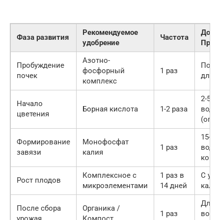
Рекомендуемое
Дози
Фаза развития
Частота
удобрение
Прим
Азотно-
Пробуждение
По и
фосфорный
1 раз
почек
для с
комплекс
2-5 г 
Начало
Борная кислота
1-2 раза
воды
цветения
(опр
15-20
Формирование
Монофосфат
1 раз
воды
завязи
калия
коре
Комплексное с
1 раз в
С уп
Рост плодов
микроэлементами
14 дней
кали
Для
После сбора
Органика /
1 раз
восс
урожая
Компост