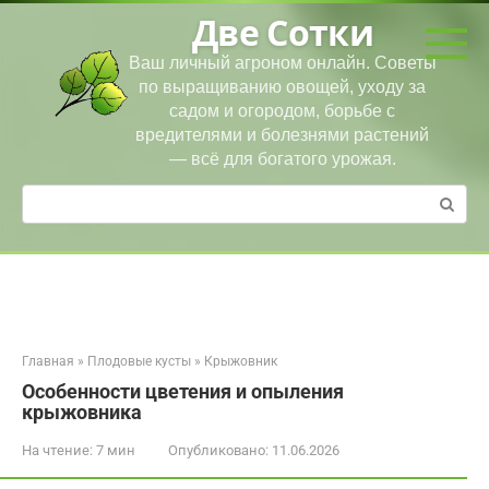
Перейти
Две Сотки
к
контенту
Ваш личный агроном онлайн. Советы
по выращиванию овощей, уходу за
садом и огородом, борьбе с
вредителями и болезнями растений
— всё для богатого урожая.
Поиск:
Главная
»
Плодовые кусты
»
Крыжовник
Особенности цветения и опыления
крыжовника
На чтение:
7 мин
Опубликовано:
11.06.2026