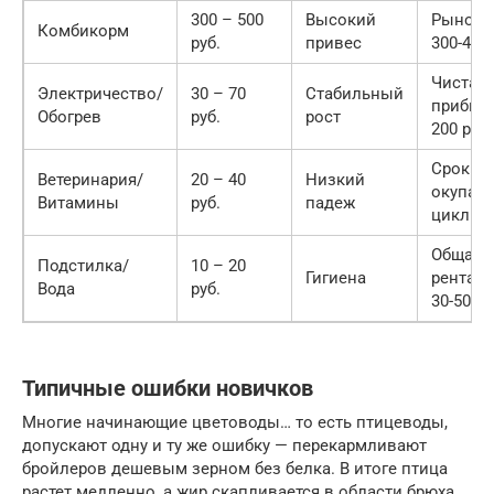
300 – 500
Высокий
Рыночна
Комбикорм
руб.
привес
300-400 
Чистая
Электричество/
30 – 70
Стабильный
прибыль
Обогрев
руб.
рост
200 руб/
Срок
Ветеринария/
20 – 40
Низкий
окупаем
Витамины
руб.
падеж
цикл
Общая
Подстилка/
10 – 20
Гигиена
рентабе
Вода
руб.
30-50%
Типичные ошибки новичков
Многие начинающие цветоводы… то есть птицеводы,
допускают одну и ту же ошибку — перекармливают
бройлеров дешевым зерном без белка. В итоге птица
растет медленно, а жир скапливается в области брюха.