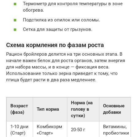
Термометр для контроля температуры в зоне
обогрева.
Подстилка из опилок или соломы.
Сетка для защиты от грызунов.
Схема кормления по фазам роста
Рацион бройлеров делится на три основных этапа. В
начале важен белок для роста органов, затем энергия
для набора массы, и в конце — фиксация веса.
Использование только зерна приведет к тому, что
птица будет расти в два раза медленнее.
Норма (на
Возраст
Основные
Тип корма
голову в
(фаза)
добавки
сутки)
1-10 дни
Комбикорм
Витамины,
20-50 г
(Старт)
«Старт»
пробиотики