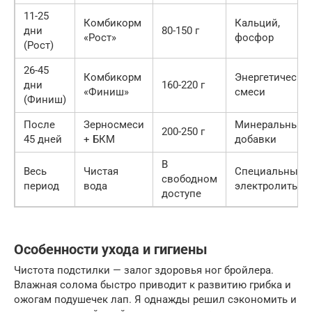
11-25
Комбикорм
Кальций,
дни
80-150 г
«Рост»
фосфор
(Рост)
26-45
Комбикорм
Энергетически
дни
160-220 г
«Финиш»
смеси
(Финиш)
После
Зерносмеси
Минеральные
200-250 г
45 дней
+ БКМ
добавки
В
Весь
Чистая
Специальные
свободном
период
вода
электролиты
доступе
Особенности ухода и гигиены
Чистота подстилки — залог здоровья ног бройлера.
Влажная солома быстро приводит к развитию грибка и
ожогам подушечек лап. Я однажды решил сэкономить и