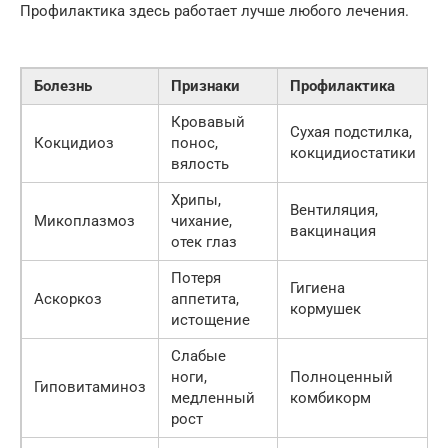
Профилактика здесь работает лучше любого лечения.
Болезнь
Признаки
Профилактика
Кровавый
Сухая подстилка,
Кокцидиоз
понос,
кокцидиостатики
вялость
Хрипы,
Вентиляция,
Микоплазмоз
чихание,
вакцинация
отек глаз
Потеря
Гигиена
Аскоркоз
аппетита,
кормушек
истощение
Слабые
ноги,
Полноценный
Гиповитаминоз
медленный
комбикорм
рост