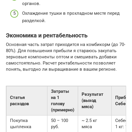
органов.
Охлаждение тушки в прохладном месте перед
разделкой.
Экономика и рентабельность
Основная часть затрат приходится на комбикорм (до 70-
80%). Для повышения прибыли я стараюсь закупать
зерновые компоненты оптом и смешивать добавки
самостоятельно. Расчет рентабельности позволяет
понять, выгодно ли выращивание в вашем регионе.
Затраты
Результат
Статья
на 1
Прибыл
(выход
расходов
голову
Себест
мяса)
(примерно)
Покупка
50 – 100
~ 2.5 кг
Себест
цыпленка
руб.
мяса
1 кг: 15