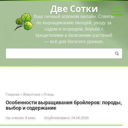
Перейти
Две Сотки
к
контенту
Ваш личный агроном онлайн. Советы
по выращиванию овощей, уходу за
садом и огородом, борьбе с
вредителями и болезнями растений
— всё для богатого урожая.
Поиск:
Главная
»
Животные
»
Птица
Особенности выращивания бройлеров: породы,
выбор и содержание
На чтение:
8 мин
Опубликовано:
24.06.2026