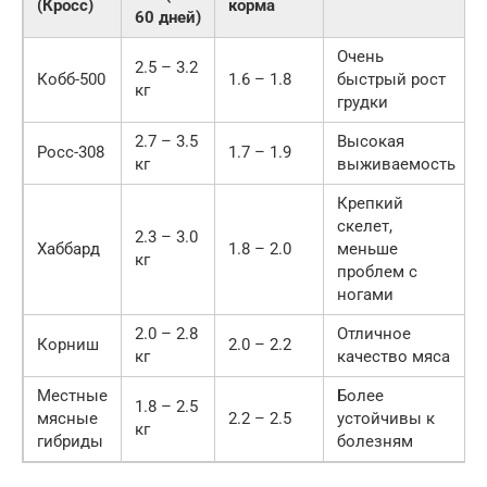
(Кросс)
корма
60 дней)
Очень
2.5 – 3.2
Кобб-500
1.6 – 1.8
быстрый рост
кг
грудки
2.7 – 3.5
Высокая
Росс-308
1.7 – 1.9
кг
выживаемость
Крепкий
скелет,
2.3 – 3.0
Хаббард
1.8 – 2.0
меньше
кг
проблем с
ногами
2.0 – 2.8
Отличное
Корниш
2.0 – 2.2
кг
качество мяса
Местные
Более
1.8 – 2.5
мясные
2.2 – 2.5
устойчивы к
кг
гибриды
болезням